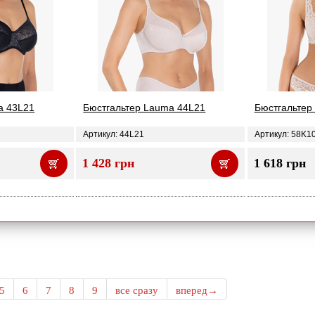
a 43L21
Бюстгальтер Lauma 44L21
Бюстгальтер
Артикул: 44L21
Артикул: 58K1
1 428 грн
1 618 грн
5
6
7
8
9
все сразу
вперед→