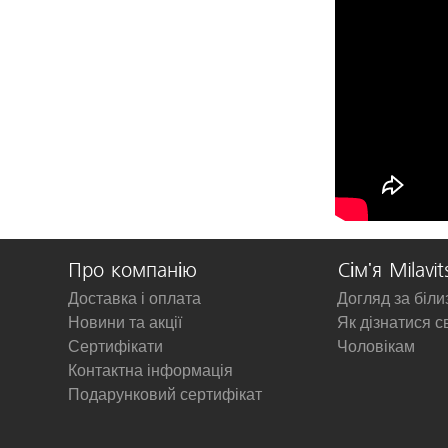
Про компанію
Сім'я Milavit
Доставка і оплата
Догляд за біл
Новини та акції
Як дізнатися с
Сертифікати
Чоловікам
Контактна інформація
Подарунковий сертифікат