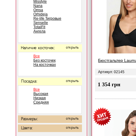
Misstyle
Nana
Omsa
Orhideja
Re-life Тигровые
Senselle
TotalFit
Ангела
Наличие косточек:
открыть
Все
Бюстгальтер Laum
Без косточек
На косточках
Артикул: 02145
Посадка:
открыть
1 354 грн
Все
Высокая
Низкая
Средняя
Размеры:
открыть
Цвета:
открыть