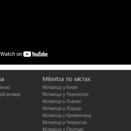
sa
Milavitsa по містах:
изною
Мілавіца у Києві
вій розмір
Мілавіца у Тернополі
Мілавіца у Львові
Мілавіца у Луцьку
Мілавіца у Кременчуці
Мілавіца у Черкасах
Мілавіца у Полтаві