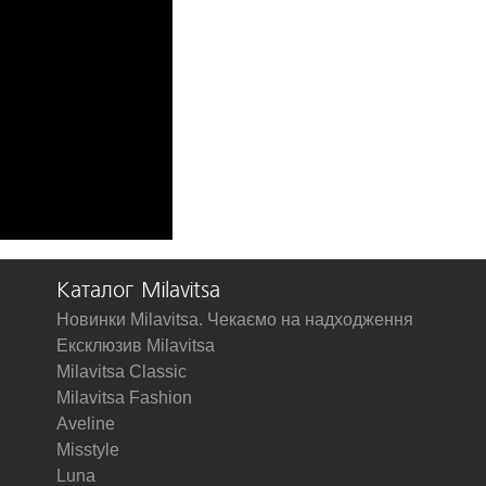
Каталог Milavitsa
Новинки Milavitsa. Чекаємо на надходження
Ексклюзив Milavitsa
Milavitsa Classic
Milavitsa Fashion
Aveline
Misstyle
Luna