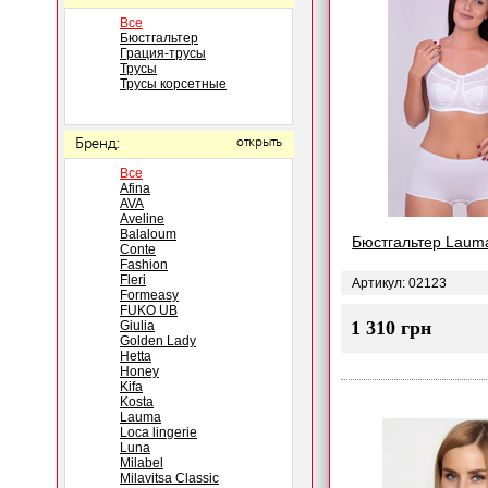
Все
Бюстгальтер
Грация-трусы
Трусы
Трусы корсетные
Бренд:
открыть
Все
Afina
AVA
Aveline
Balaloum
Бюстгальтер Laum
Conte
Fashion
Fleri
Артикул: 02123
Formeasy
FUKO UB
1 310 грн
Giulia
Golden Lady
Hetta
Honey
Kifa
Kosta
Lauma
Loca lingerie
Luna
Milabel
Milavitsa Classic