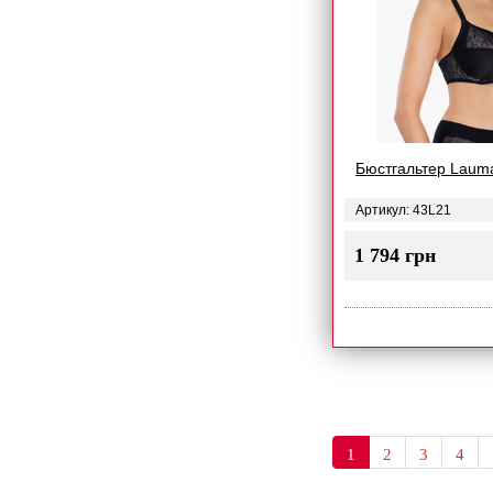
Бюстгальтер Laum
Артикул: 43L21
1 794 грн
1
2
3
4