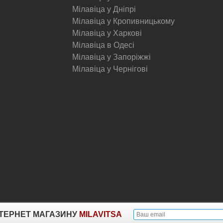
Мілавіца у Дніпрі
Мілавіца у Кропивницькому
Мілавіца у Харкові
Мілавіца в Одесі
Мілавіца у Запоріжжі
Мілавіца у Чернігові
© Milavitsa.
ІНТЕРНЕТ МАГАЗИНУ
MILAVITSA