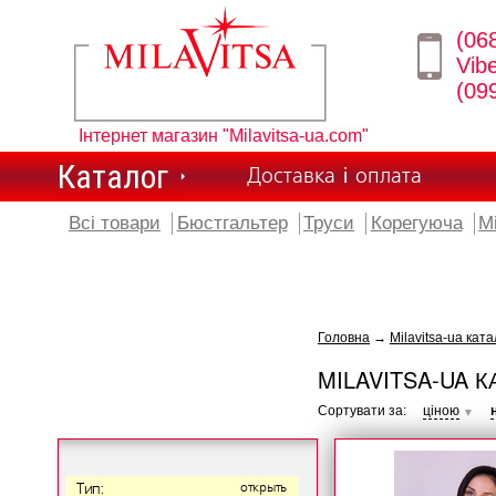
(06
Vib
(09
Інтернет магазин "Milavitsa-ua.com"
Каталог
Доставка і оплата
Всі товари
Бюстгальтер
Труси
Корегуюча
М
Головна
→
Milavitsa-ua ката
MILAVITSA-UA К
Сортувати за:
ціною
▼
Тип:
открыть