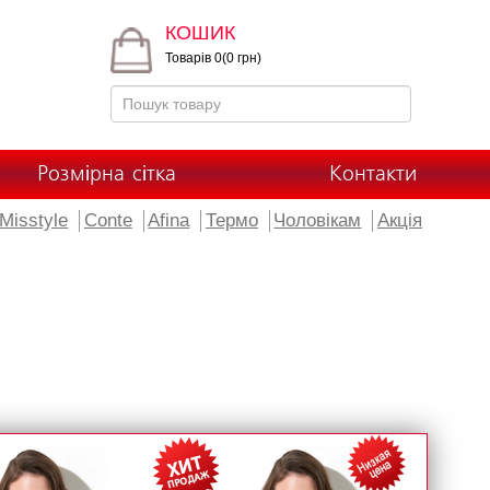
КОШИК
Товарів 0(0 грн)
Розмірна сітка
Контакти
Misstyle
Conte
Afina
Термо
Чоловікам
Акція