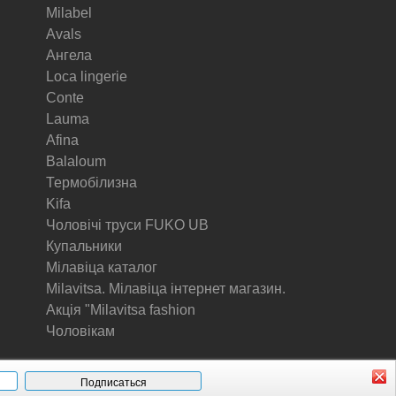
Milabel
Avals
Ангела
Loca lingerie
Conte
Lauma
Afina
Balaloum
Термобілизна
Kifa
Чоловічі труси FUKO UB
Купальники
Мілавіца каталог
Milavitsa. Мілавіца інтернет магазин.
Акція "Milavitsa fashion
Чоловікам