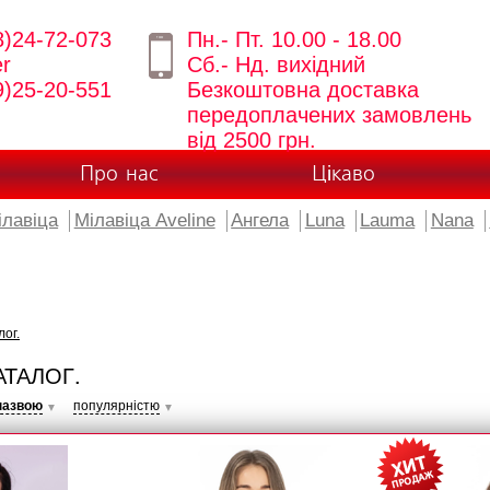
8)24-72-073
Пн.- Пт. 10.00 - 18.00
er
Сб.- Нд. вихідний
9)25-20-551
Безкоштовна доставка
передоплачених замовлень
від 2500 грн.
Про нас
Цікаво
ілавіца
Мілавіца Aveline
Ангела
Luna
Lauma
Nana
лог.
АТАЛОГ.
назвою
популярністю
▼
▼