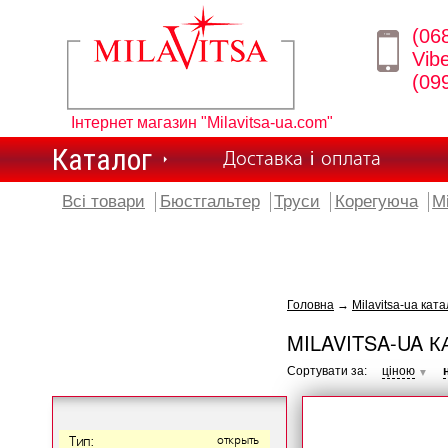
(06
Vib
(09
Інтернет магазин "Milavitsa-ua.com"
Каталог
Доставка і оплата
Всі товари
Бюстгальтер
Труси
Корегуюча
М
Головна
→
Milavitsa-ua ката
MILAVITSA-UA К
Сортувати за:
ціною
▼
Тип:
открыть