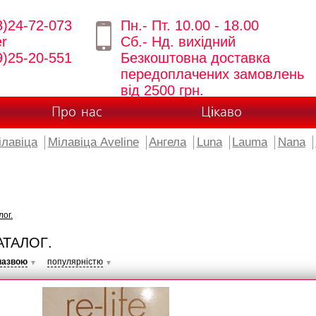
8)24-72-073
Пн.- Пт. 10.00 - 18.00
er
Сб.- Нд. вихідний
9)25-20-551
Безкоштовна доставка
передоплачених замовлень
від 2500 грн.
Про нас
Цікаво
ілавіца
Мілавіца Aveline
Ангела
Luna
Lauma
Nana
лог.
АТАЛОГ.
назвою
популярністю
▼
▼