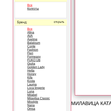
Все
Колготы
Бренд:
открыть
Все
Afina
AVA
Aveline
Balaloum
Conte
Fashion
Fleri
Formeasy
FUKO UB
Giulia
Golden Lady
Hetta
Honey
Kifa
Kosta
Lauma
Loca lingerie
Luna
Milabel
Milavitsa Classic
МИЛАВИЦА КАТ
Misstyle
Nana
Omsa