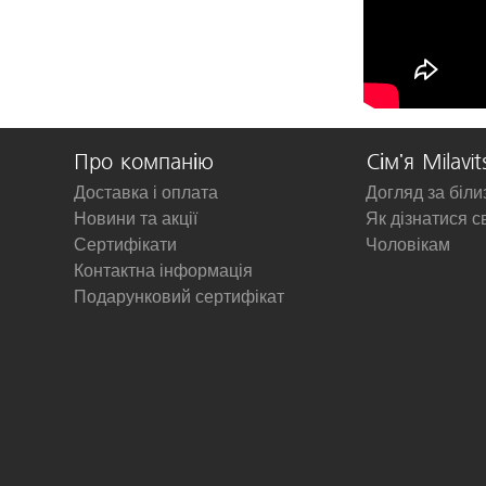
Про компанію
Сім'я Milavit
Доставка і оплата
Догляд за біл
Новини та акції
Як дізнатися с
Сертифікати
Чоловікам
Контактна інформація
Подарунковий сертифікат