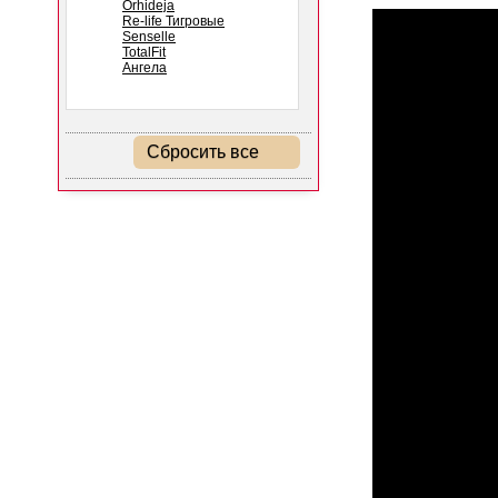
Orhideja
Re-life Тигровые
Senselle
TotalFit
Ангела
Сбросить все