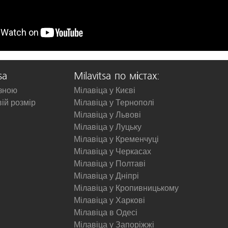
sa
Milavitsa по містах:
изною
Мілавіца у Києві
вій розмір
Мілавіца у Тернополі
Мілавіца у Львові
Мілавіца у Луцьку
Мілавіца у Кременчуці
Мілавіца у Черкасах
Мілавіца у Полтаві
Мілавіца у Дніпрі
Мілавіца у Кропивницькому
Мілавіца у Харкові
Мілавіца в Одесі
Мілавіца у Запоріжжі