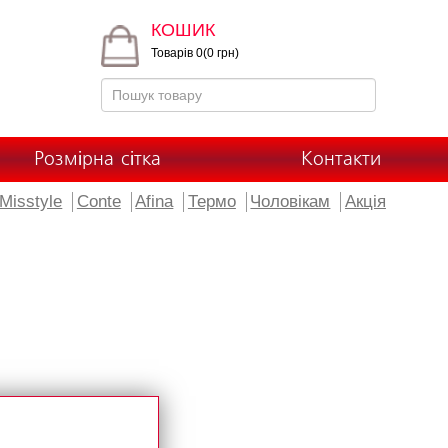
КОШИК
Товарів 0(0 грн)
Розмірна сітка
Контакти
Misstyle
Conte
Afina
Термо
Чоловікам
Акція