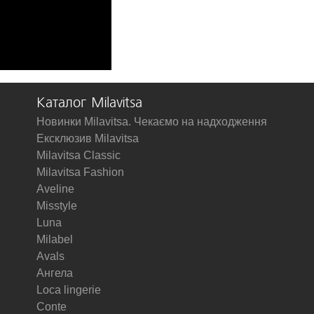
Каталог Milavitsa
Новинки Milavitsa. Чекаємо на надходження
Ексклюзив Milavitsa
Milavitsa Classic
Milavitsa Fashion
Aveline
Misstyle
Luna
Milabel
Avals
Ангела
Loca lingerie
Conte