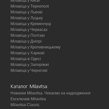
Мілавіца у Києві
Мілавіца у Тернополі
Мілавіца у Львові
Мілавіца у Луцьку
Мілавіца у Кременчуці
Мілавіца у Черкасах
Мілавіца у Полтаві
Мілавіца у Дніпрі
Мілавіца у Кропивницькому
Мілавіца у Харкові
Мілавіца в Одесі
Мілавіца у Запоріжжі
Мілавіца у Чернігові
Каталог Milavitsa
Новинки Milavitsa. Чекаємо на надходження
Ексклюзив Milavitsa
Milavitsa Classic