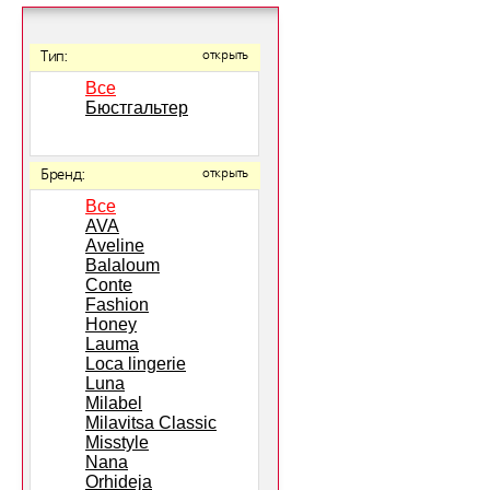
Тип:
открыть
Все
Бюстгальтер
Бренд:
открыть
Все
AVA
Aveline
Balaloum
Conte
Fashion
Honey
Lauma
Loca lingerie
Luna
Milabel
Milavitsa Classic
Misstyle
Nana
Orhideja