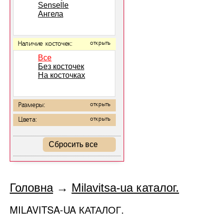
Senselle
Ангела
Наличие косточек:
открыть
Все
Без косточек
На косточках
Размеры:
открыть
Цвета:
открыть
Сбросить все
Головна
→
Milavitsa-ua каталог.
MILAVITSA-UA КАТАЛОГ.