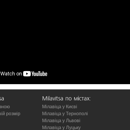
sa
Milavitsa по містах:
изною
Мілавіца у Києві
вій розмір
Мілавіца у Тернополі
Мілавіца у Львові
Мілавіца у Луцьку