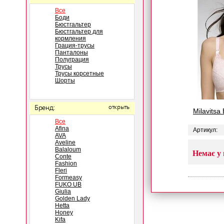
Все
Боди
Бюстгальтер
Бюстгальтер для
кормления
Грация-трусы
Панталоны
Полуграция
Трусы
Трусы корсетные
Шорты
Бренд:
открыть
Milavitsa
Все
Afina
Артикул:
AVA
Aveline
Balaloum
Немає у 
Conte
Fashion
Fleri
Formeasy
FUKO UB
Giulia
Golden Lady
Hetta
Honey
Kifa