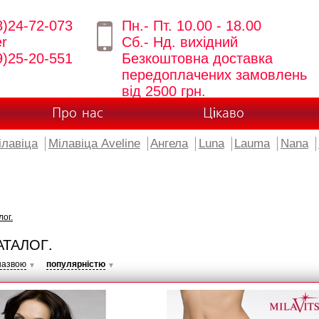
8)24-72-073
Пн.- Пт. 10.00 - 18.00
er
Сб.- Нд. вихідний
9)25-20-551
Безкоштовна доставка
передоплачених замовлень
від 2500 грн.
Про нас
Цікаво
ілавіца
Мілавіца Aveline
Ангела
Luna
Lauma
Nana
лог.
АТАЛОГ.
назвою
популярністю
▼
▼