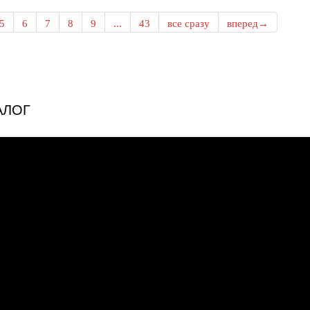
5
6
7
8
9
...
43
все сразу
вперед→
АЛОГ