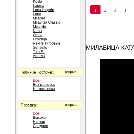
Kosta
Lauma
Loca lingerie
1
2
3
4
Luna
Milabel
Milavitsa Classic
Misstyle
Nana
Omsa
Orhideja
Re-life Тигровые
МИЛАВИЦА КАТ
Senselle
TotalFit
Ангела
Наличие косточек:
открыть
Все
Без косточек
На косточках
Посадка:
открыть
Все
Высокая
Низкая
Средняя