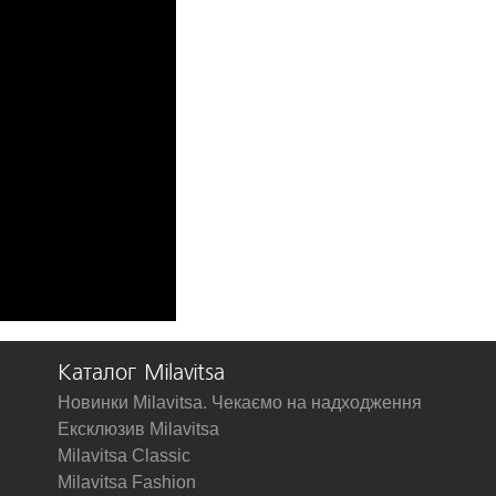
Каталог Milavitsa
Новинки Milavitsa. Чекаємо на надходження
Ексклюзив Milavitsa
Milavitsa Classic
Milavitsa Fashion