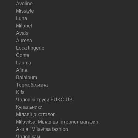
Aveline
Misstyle
Luna
Milabel
Avals
Ангела
Loca lingerie
Conte
Lauma
Afina
Balaloum
Термобілизна
Kifa
Чоловічі труси FUKO UB
Купальники
Мілавіца каталог
Milavitsa. Мілавіца інтернет магазин.
Акція "Milavitsa fashion
Чоловікам