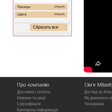
Размеры:
открыть
Цвета:
открыть
Сбросить все
Про компанію
Сім'я Milavit
Доставка і оплата
Догляд за біл
Новини та акції
Як дізнатися с
Сертифікати
Чоловікам
Контактна інформація