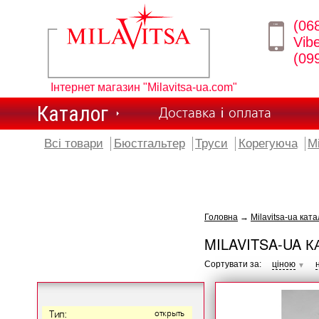
(06
Vib
(09
Інтернет магазин "Milavitsa-ua.com"
Каталог
Доставка і оплата
Всі товари
Бюстгальтер
Труси
Корегуюча
М
Головна
→
Milavitsa-ua ката
MILAVITSA-UA К
Сортувати за:
ціною
▼
Тип:
открыть