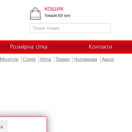
КОШИК
Товарів 0(0 грн)
Розмірна сітка
Контакти
Misstyle
Conte
Afina
Термо
Чоловікам
Акція