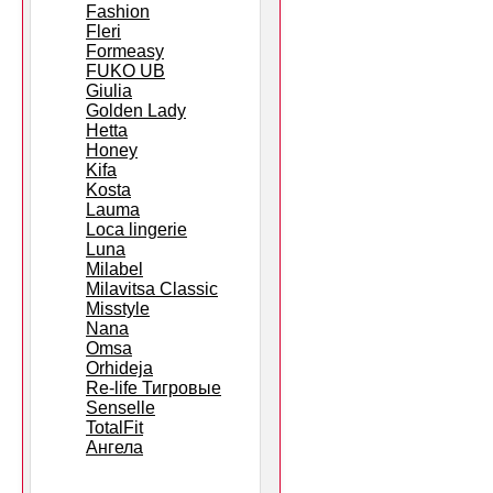
Fashion
Fleri
Formeasy
FUKO UB
Giulia
Golden Lady
Hetta
Honey
Kifa
Kosta
Lauma
Loca lingerie
Luna
Milabel
Milavitsa Classic
Misstyle
Nana
Omsa
Orhideja
Re-life Тигровые
Senselle
TotalFit
Ангела