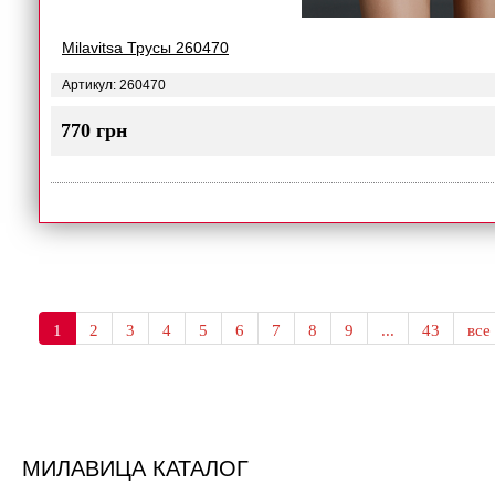
Milavitsa Трусы 260470
Артикул: 260470
770 грн
1
2
3
4
5
6
7
8
9
...
43
все
МИЛАВИЦА КАТАЛОГ