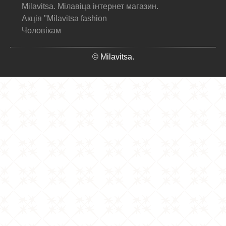
Milavitsa. Мілавіца інтернет магазин.
Акція "Milavitsa fashion
Чоловікам
© Milavitsa.