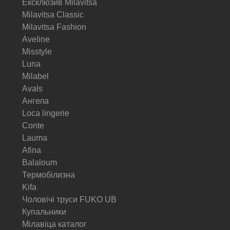
Ексклюзив Milavitsa
Milavitsa Classic
Milavitsa Fashion
Aveline
Misstyle
Luna
Milabel
Avals
Ангела
Loca lingerie
Conte
Lauma
Afina
Balaloum
Термобілизна
Kifa
Чоловічі труси FUKO UB
Купальники
Мілавіца каталог