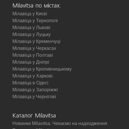
Milavitsa по містах:
Мілавіца у Києві
Мілавіца у Тернополі
Мілавіца у Львові
Мілавіца у Луцьку
Мілавіца у Кременчуці
Мілавіца у Черкасах
Мілавіца у Полтаві
Мілавіца у Дніпрі
Мілавіца у Кропивницькому
Мілавіца у Харкові
Мілавіца в Одесі
Мілавіца у Запоріжжі
Мілавіца у Чернігові
Каталог Milavitsa
Новинки Milavitsa. Чекаємо на надходження