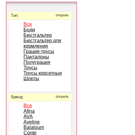
Тип:
открыть
Все
Боди
Бюстгальтер
Бюстгальтер для
кормления
Грация-трусы
Панталоны
Полуграция
Трусы
Трусы корсетные
Шорты
Бренд:
открыть
Все
Afina
AVA
Aveline
Balaloum
Conte