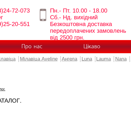
8)24-72-073
Пн.- Пт. 10.00 - 18.00
er
Сб.- Нд. вихідний
9)25-20-551
Безкоштовна доставка
передоплачених замовлень
від 2500 грн.
Про нас
Цікаво
ілавіца
Мілавіца Aveline
Ангела
Luna
Lauma
Nana
лог.
АТАЛОГ.