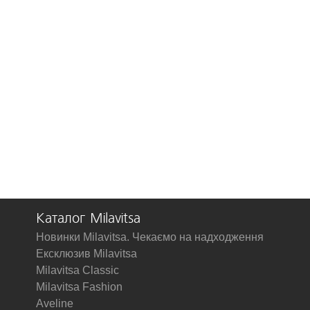
Каталог Milavitsa
Новинки Milavitsa. Чекаємо на надходження
Ексклюзив Milavitsa
Milavitsa Classic
Milavitsa Fashion
Aveline