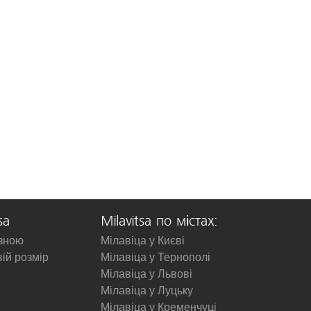
sa
Milavitsa по містах:
изною
Мілавіца у Києві
вій розмір
Мілавіца у Тернополі
Мілавіца у Львові
Мілавіца у Луцьку
Мілавіца у Кременчуці