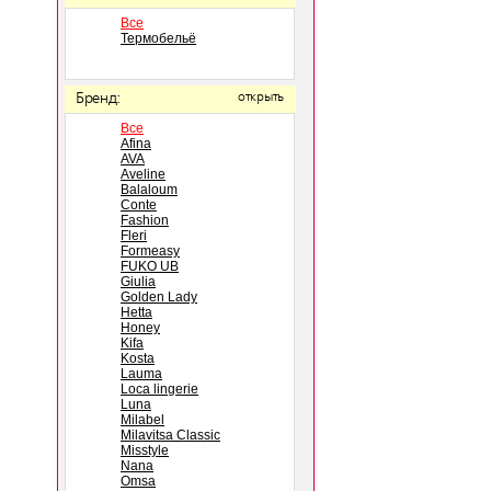
Все
Термобельё
Бренд:
открыть
Все
Afina
AVA
Aveline
Balaloum
Conte
Fashion
Fleri
Formeasy
FUKO UB
Giulia
Golden Lady
Hetta
Honey
Kifa
Kosta
Lauma
Loca lingerie
Luna
Milabel
Milavitsa Classic
Misstyle
Nana
Omsa