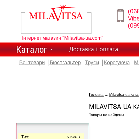
(06
Vib
(09
Інтернет магазин "Milavitsa-ua.com"
Каталог
Доставка і оплата
Всі товари
Бюстгальтер
Труси
Корегуюча
М
Головна
→
Milavitsa-ua ката
MILAVITSA-UA К
Товары не найдены
Тип:
открыть