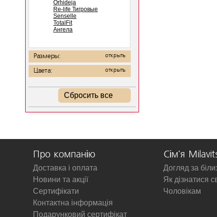
Orhideja
Re-life Тигровые
Senselle
TotalFit
Ангела
Размеры:
открыть
Цвета:
открыть
Сбросить все
Про компанію
Сім'я Milavit
Доставка і оплата
Догляд за біл
Новини та акції
Як дізнатися с
Сертифікати
Чоловікам
Контактна інформація
Подарунковий сертифікат