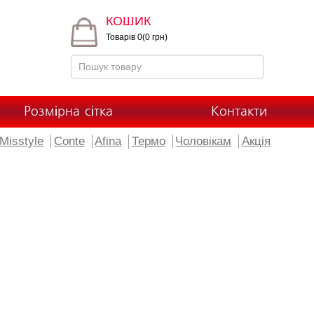
КОШИК
Товарів 0(0 грн)
Розмірна сітка
Контакти
Misstyle
Conte
Afina
Термо
Чоловікам
Акція