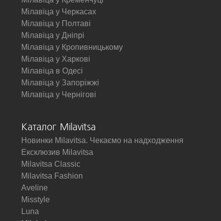
Мілавіца у Черкасах
Мілавіца у Полтаві
Мілавіца у Дніпрі
Мілавіца у Кропивницькому
Мілавіца у Харкові
Мілавіца в Одесі
Мілавіца у Запоріжжі
Мілавіца у Чернігові
Каталог Milavitsa
Новинки Milavitsa. Чекаємо на надходження
Ексклюзив Milavitsa
Milavitsa Classic
Milavitsa Fashion
Aveline
Misstyle
Luna