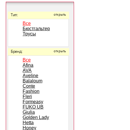
Тип:
открыть
Все
Бюстгальтер
Трусы
Бренд:
открыть
Все
Afina
AVA
Aveline
Balaloum
Conte
Fashion
Fleri
Formeasy
FUKO UB
Giulia
Golden Lady
Hetta
Honey