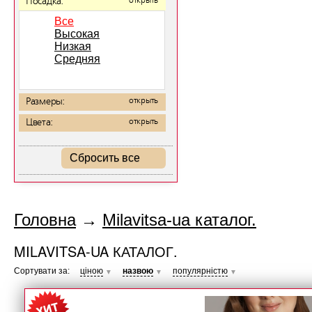
Посадка:
открыть
Все
Высокая
Низкая
Средняя
Размеры:
открыть
Цвета:
открыть
Сбросить все
Головна
→
Milavitsa-ua каталог.
MILAVITSA-UA КАТАЛОГ.
Сортувати за:
ціною
назвою
популярністю
▼
▼
▼