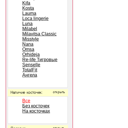
Kifa
Kosta
Lauma
Loca lingerie
Luna
Milabel
Milavitsa Classic
Misstyle
Nana
Omsa
Orhideja
Re-life Тигровые
Senselle
TotalFit
Ангела
Наличие косточек:
открыть
Все
Без косточек
На косточках