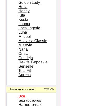
Golden Lady
Hetta
Honey
Kifa
Kosta
Lauma
Loca lingerie
Luna
Milabel
Milavitsa Classic
Misstyle
Nana
Omsa
Orhideja
Re-life Тигровые
Senselle
TotalFit
Ангела
Наличие косточек:
открыть
Все
Без косточек
На косточках