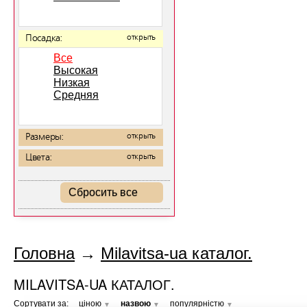
Посадка:
открыть
Все
Высокая
Низкая
Средняя
Размеры:
открыть
Цвета:
открыть
Сбросить все
Головна
→
Milavitsa-ua каталог.
MILAVITSA-UA КАТАЛОГ.
Сортувати за:
ціною
назвою
популярністю
▼
▼
▼