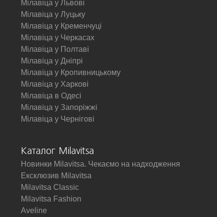
Мілавіца у Львові
Мілавіца у Луцьку
Мілавіца у Кременчуці
Мілавіца у Черкасах
Мілавіца у Полтаві
Мілавіца у Дніпрі
Мілавіца у Кропивницькому
Мілавіца у Харкові
Мілавіца в Одесі
Мілавіца у Запоріжжі
Мілавіца у Чернігові
Каталог Milavitsa
Новинки Milavitsa. Чекаємо на надходження
Ексклюзив Milavitsa
Milavitsa Classic
Milavitsa Fashion
Aveline