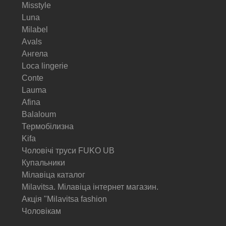
Misstyle
Luna
Milabel
Avals
Ангела
Loca lingerie
Conte
Lauma
Afina
Balaloum
Термобілизна
Kifa
Чоловічі труси FUKO UB
Купальники
Мілавіца каталог
Milavitsa. Мілавіца інтернет магазин.
Акція "Milavitsa fashion
Чоловікам