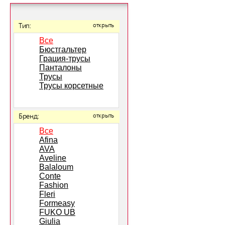
Тип:
открыть
Все
Бюстгальтер
Грация-трусы
Панталоны
Трусы
Трусы корсетные
Бренд:
открыть
Все
Afina
AVA
Aveline
Balaloum
Conte
Fashion
Fleri
Formeasy
FUKO UB
Giulia