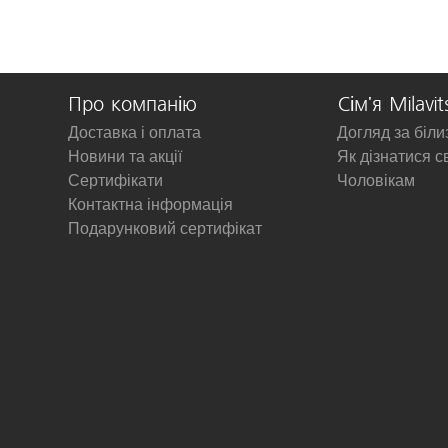
Про компанію
Сім'я Milavit
Доставка і оплата
Догляд за біл
Новини та акції
Як дізнатися с
Сертифікати
Чоловікам
Контактна інформація
Подарунковий сертифікат