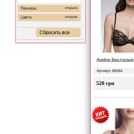
Размеры:
открыть
Цвета:
открыть
Сбросить все
Aveline Бюстгальт
Артикул: 66084
520 грн