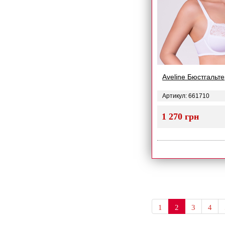
Aveline Бюстгальте
Артикул: 661710
1 270 грн
1
2
3
4