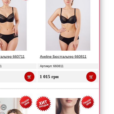
гальтер 660711
Aveline Бюстгальтер 660811
11
Артикул: 660811
1 015 грн