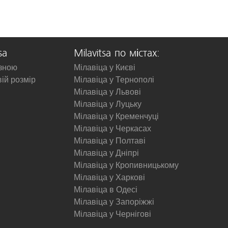
sa
Milavitsa по містах:
изною
Мілавіца у Києві
вій розмір
Мілавіца у Тернополі
Мілавіца у Львові
Мілавіца у Луцьку
Мілавіца у Кременчуці
Мілавіца у Черкасах
Мілавіца у Полтаві
Мілавіца у Дніпрі
Мілавіца у Кропивницькому
Мілавіца у Харкові
Мілавіца в Одесі
Мілавіца у Запоріжжі
Мілавіца у Чернігові