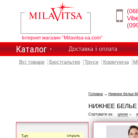
(06
Vib
(09
Інтернет магазин "Milavitsa-ua.com"
Каталог
Доставка і оплата
Всі товари
Бюстгальтер
Труси
Корегуюча
М
Головна
→
Нижнее белье Ми
НИЖНЕЕ БЕЛЬЕ 
Сортувати за:
ціною
▼
Тип:
открыть