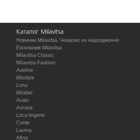
Каталог Milavitsa
Новинки Milavitsa. Чекаємо на надходження
Ексклюзив Milavitsa
Milavitsa Classic
Milavitsa Fashion
Aveline
Misstyle
Luna
Milabel
Avals
Ангела
Loca lingerie
Conte
Lauma
Afina