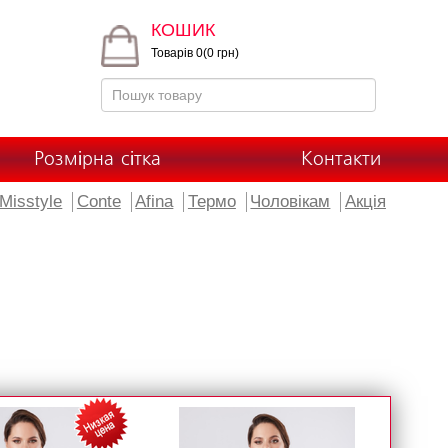
КОШИК
Товарів 0(0 грн)
Розмірна сітка
Контакти
Misstyle
Conte
Afina
Термо
Чоловікам
Акція