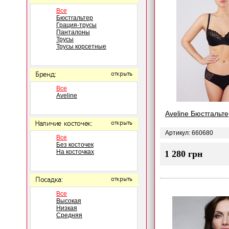
Все
Бюстгальтер
Грация-трусы
Панталоны
Трусы
Трусы корсетные
Бренд:
открыть
Все
Aveline
Aveline Бюстгальт
Наличие косточек:
открыть
Артикул: 660680
Все
Без косточек
На косточках
1 280 грн
Посадка:
открыть
Все
Высокая
Низкая
Средняя