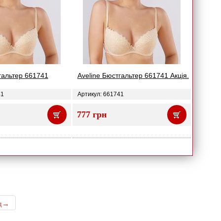
гальтер 661741
Aveline Бюстгальтер 661741 Акція.
41
Артикул: 661741
777 грн
ед→