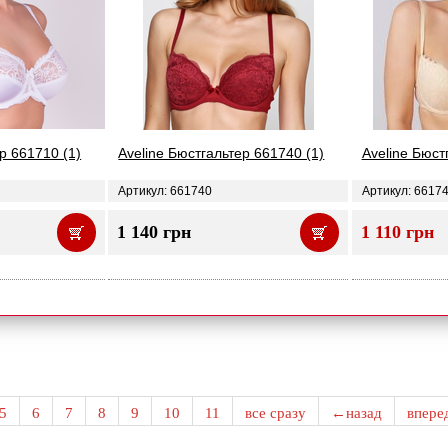
р 661710 (1)
Aveline Бюстгальтер 661740 (1)
Aveline Бюст
Артикул: 661740
Артикул: 6617
1 140 грн
1 110 грн
5
6
7
8
9
10
11
все сразу
←назад
впер