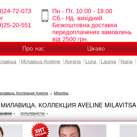
8)24-72-073
Пн.- Пт. 10.00 - 18.00
er
Сб.- Нд. вихідний
9)25-20-551
Безкоштовна доставка
передоплачених замовлень
від 2500 грн.
Про нас
Цікаво
ілавіца
Мілавіца Aveline
Ангела
Luna
Lauma
Nana
лавица. Коллекция Aveline
→
Milavitsa
МИЛАВИЦА. КОЛЛЕКЦИЯ AVELINE MILAVITSA
назвою
популярністю
▼
▼