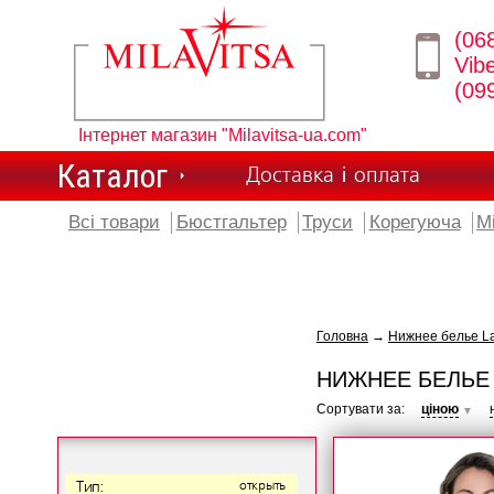
(06
Vib
(09
Інтернет магазин "Milavitsa-ua.com"
Каталог
Доставка і оплата
Всі товари
Бюстгальтер
Труси
Корегуюча
М
Головна
→
Нижнее белье L
НИЖНЕЕ БЕЛЬЕ
Сортувати за:
ціною
▼
Тип:
открыть