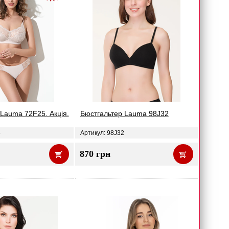
Lauma 72F25. Акція.
Бюстгальтер Lauma 98J32
5
Артикул: 98J32
870 грн