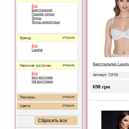
Все
Бюстгальтер
Грация-трусы
Трусы
Трусы корсетные
Бренд:
открыть
Все
Lauma
Бюстгальтер Lauma
Наличие косточек:
открыть
Все
Артикул: 72F28
Без косточек
На косточках
698 грн
Размеры:
открыть
Цвета:
открыть
Сбросить все