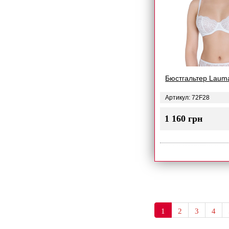
Бюстгальтер Laum
Артикул: 72F28
1 160 грн
1
2
3
4