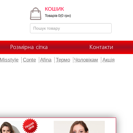
КОШИК
Товарів 0(0 грн)
Розмірна сітка
Контакти
Misstyle
Conte
Afina
Термо
Чоловікам
Акція