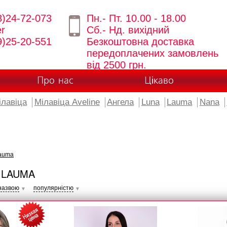
8)24-72-073
Пн.- Пт. 10.00 - 18.00
er
Сб.- Нд. вихідний
9)25-20-551
Безкоштовна доставка
передоплачених замовлень
від 2500 грн.
Про нас
Цікаво
ілавіца
Мілавіца Aveline
Ангела
Luna
Lauma
Nana
auma
 LAUMA
назвою
популярністю
▼
▼