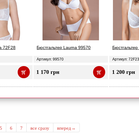
a 72F28
Бюстгальтер Lauma 99570
Бюстгальтер 
Артикул: 99570
Артикул: 72F2
1 170 грн
1 200 грн
5
6
7
все сразу
вперед→