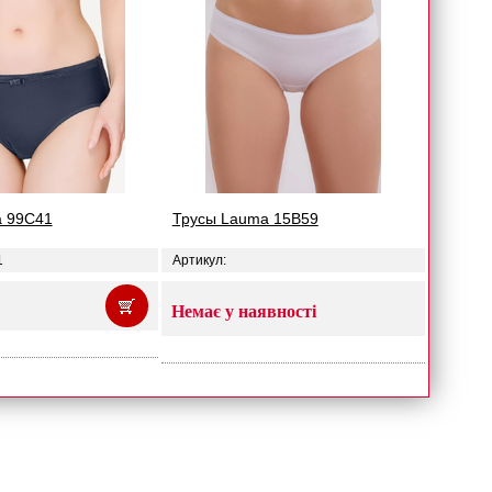
a 99C41
Трусы Lauma 15B59
1
Артикул:
Немає у наявності