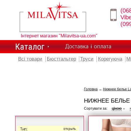
(06
Vib
(09
Інтернет магазин "Milavitsa-ua.com"
Каталог
Доставка і оплата
Всі товари
Бюстгальтер
Труси
Корегуюча
М
Головна
→
Нижнее белье L
НИЖНЕЕ БЕЛЬЕ
Сортувати за:
ціною
▼
Тип:
открыть