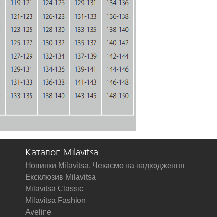
Каталог Milavitsa
Новинки Milavitsa. Чекаємо на надходження
Ексклюзив Milavitsa
Milavitsa Classic
Milavitsa Fashion
Aveline