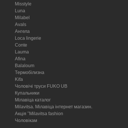
Misstyle
Luna
Milabel
Avals
Ангела
Loca lingerie
Conte
Lauma
Afina
Balaloum
Термобілизна
Kifa
Чоловічі труси FUKO UB
Купальники
Мілавіца каталог
Milavitsa. Мілавіца інтернет магазин.
Акція "Milavitsa fashion
Чоловікам