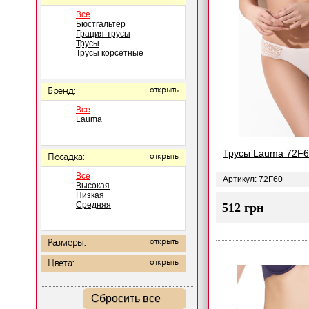
Все
Бюстгальтер
Грация-трусы
Трусы
Трусы корсетные
Бренд:
открыть
Все
Lauma
Трусы Lauma 72F
Посадка:
открыть
Все
Артикул: 72F60
Высокая
Низкая
Средняя
512 грн
Размеры:
открыть
Цвета:
открыть
Сбросить все