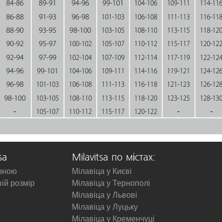
sa
Milavitsa по містах:
изною
Мілавіца у Києві
вій розмір
Мілавіца у Тернополі
Мілавіца у Львові
Мілавіца у Луцьку
Мілавіца у Кременчуці