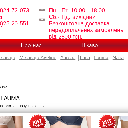
8)24-72-073
Пн.- Пт. 10.00 - 18.00
er
Сб.- Нд. вихідний
9)25-20-551
Безкоштовна доставка
передоплачених замовлень
від 2500 грн.
Про нас
Цікаво
ілавіца
Мілавіца Aveline
Ангела
Luna
Lauma
Nana
auma
 LAUMA
назвою
популярністю
▼
▼