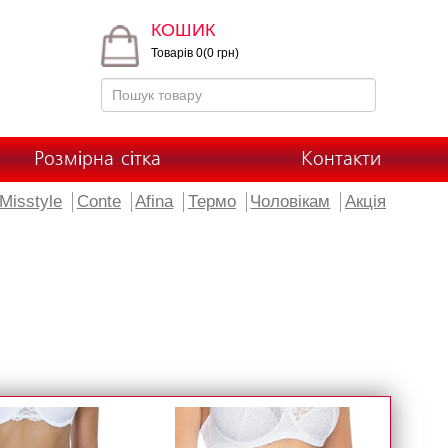
КОШИК
Товарів 0(0 грн)
Розмірна сітка
Контакти
Misstyle
Conte
Afina
Термо
Чоловікам
Акція