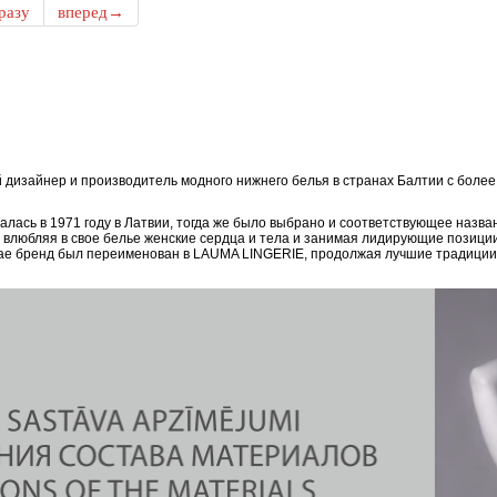
разу
вперед→
дизайнер и производитель модного нижнего белья в странах Балтии с боле
ась в 1971 году в Латвии, тогда же было выбрано и соответствующее назван
, влюбляя в свое белье женские сердца и тела и занимая лидирующие позици
епае бренд был переименован в LAUMA LINGERIE, продолжая лучшие традиции