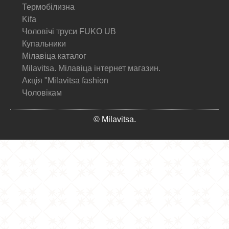
Термобілизна
Kifa
Чоловічі труси FUKO UB
Купальники
Мілавіца каталог
Milavitsa. Мілавіца інтернет магазин.
Акція "Milavitsa fashion
Чоловікам
© Milavitsa.