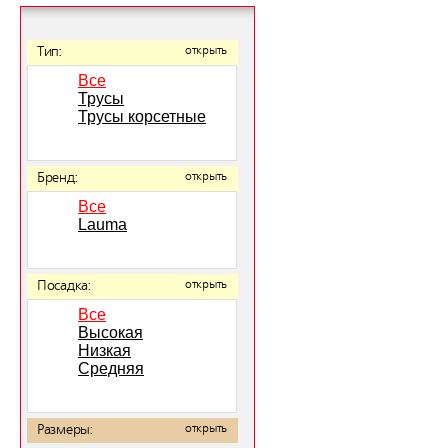
Тип:
открыть
Все
Трусы
Трусы корсетные
Бренд:
открыть
Все
Lauma
Посадка:
открыть
Все
Высокая
Низкая
Средняя
Размеры:
открыть