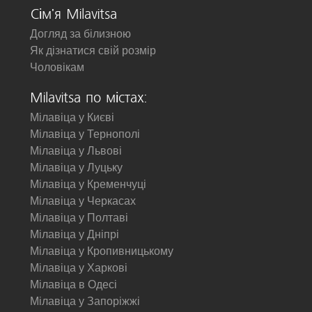
Сім'я Milavitsa
Догляд за білизною
Як дізнатися свій розмір
Чоловікам
Milavitsa по містах:
Мілавіца у Києві
Мілавіца у Тернополі
Мілавіца у Львові
Мілавіца у Луцьку
Мілавіца у Кременчуці
Мілавіца у Черкасах
Мілавіца у Полтаві
Мілавіца у Дніпрі
Мілавіца у Кропивницькому
Мілавіца у Харкові
Мілавіца в Одесі
Мілавіца у Запоріжжі