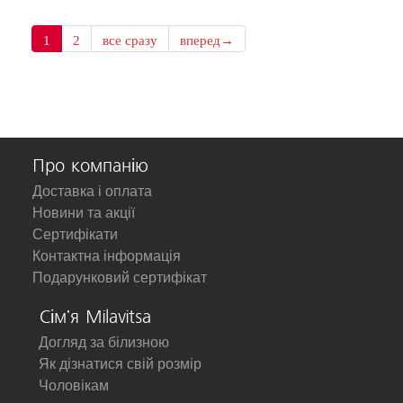
1
2
все сразу
вперед→
Про компанію
Доставка і оплата
Новини та акції
Сертифікати
Контактна інформація
Подарунковий сертифікат
Сім'я Milavitsa
Догляд за білизною
Як дізнатися свій розмір
Чоловікам