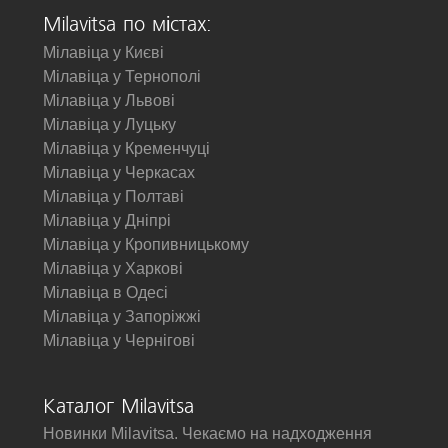
Milavitsa по містах:
Мілавіца у Києві
Мілавіца у Тернополі
Мілавіца у Львові
Мілавіца у Луцьку
Мілавіца у Кременчуці
Мілавіца у Черкасах
Мілавіца у Полтаві
Мілавіца у Дніпрі
Мілавіца у Кропивницькому
Мілавіца у Харкові
Мілавіца в Одесі
Мілавіца у Запоріжжі
Мілавіца у Чернігові
Каталог Milavitsa
Новинки Milavitsa. Чекаємо на надходження