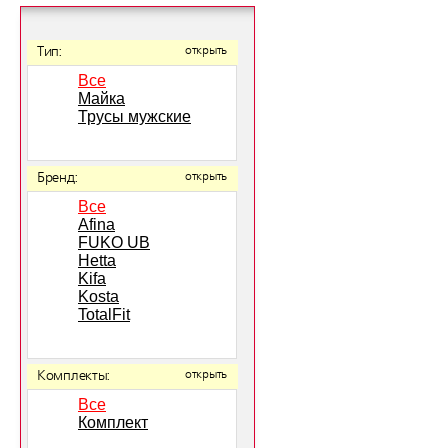
Тип:
открыть
Все
Майка
Трусы мужские
Бренд:
открыть
Все
Afina
FUKO UB
Hetta
Kifa
Kosta
TotalFit
Комплекты:
открыть
Все
Комплект