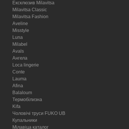
Ексклюзив Milavitsa
Milavitsa Classic
Milavitsa Fashion
Aveline
Misstyle
Luna
Milabel
Avals
Ангела
Loca lingerie
Conte
Lauma
Afina
Balaloum
Термобілизна
Kifa
Чоловічі труси FUKO UB
Купальники
Мілавіца каталог