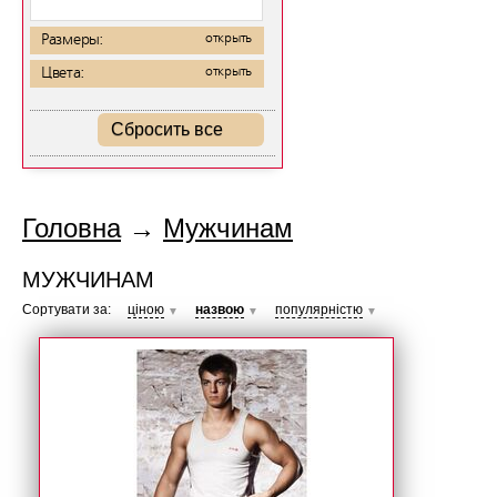
Размеры:
открыть
Цвета:
открыть
Сбросить все
Головна
→
Мужчинам
МУЖЧИНАМ
Сортувати за:
ціною
назвою
популярністю
▼
▼
▼