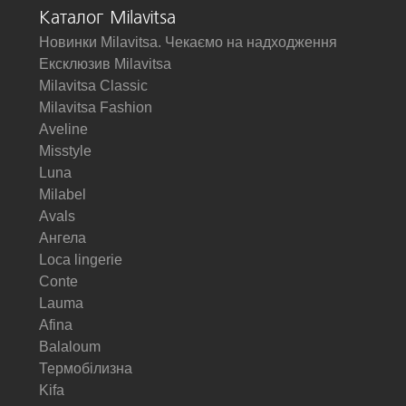
Каталог Milavitsa
Новинки Milavitsa. Чекаємо на надходження
Ексклюзив Milavitsa
Milavitsa Classic
Milavitsa Fashion
Aveline
Misstyle
Luna
Milabel
Avals
Ангела
Loca lingerie
Conte
Lauma
Afina
Balaloum
Термобілизна
Kifa