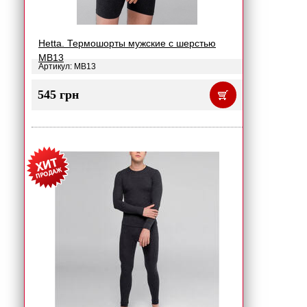
Hetta. Термошорты мужские с шерстью
MB13
Артикул: MB13
545 грн