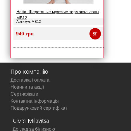
Hetta. Шерстяные мужские термокальсоны
MB12
Артикул: MB12
940 грн
Про компанію
Доставка і оплата
Новини та акції
Сертифікати
Контактна інформація
Подарунковий сертифікат
Сім'я Milavitsa
Догляд за білизною