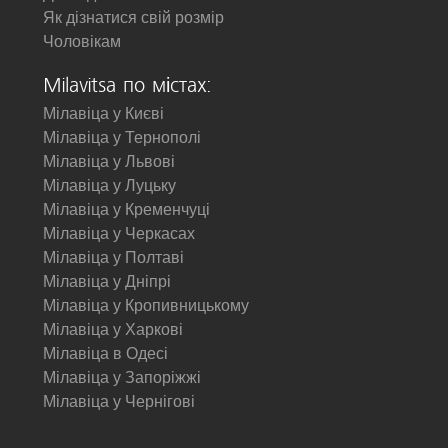
Як дізнатися свій розмір
Чоловікам
Milavitsa по містах:
Мілавіца у Києві
Мілавіца у Тернополі
Мілавіца у Львові
Мілавіца у Луцьку
Мілавіца у Кременчуці
Мілавіца у Черкасах
Мілавіца у Полтаві
Мілавіца у Дніпрі
Мілавіца у Кропивницькому
Мілавіца у Харкові
Мілавіца в Одесі
Мілавіца у Запоріжжі
Мілавіца у Чернігові