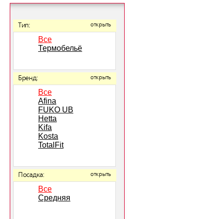
Тип:
открыть
Все
Термобельё
Бренд:
открыть
Все
Afina
FUKO UB
Hetta
Kifa
Kosta
TotalFit
Посадка:
открыть
Все
Средняя