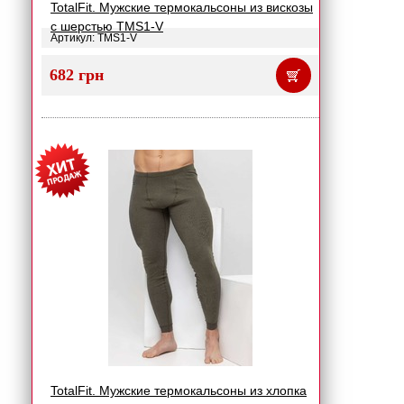
TotalFit. Мужские термокальсоны из вискозы
с шерстью TMS1-V
Артикул: TMS1-V
682 грн
TotalFit. Мужские термокальсоны из хлопка