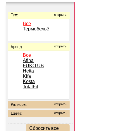
Тип:
открыть
Все
Термобельё
Бренд:
открыть
Все
Afina
FUKO UB
Hetta
Kifa
Kosta
TotalFit
Размеры:
открыть
Цвета:
открыть
Сбросить все