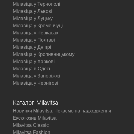
Мілавіца у Тернополі
Мілавіца у Львові
Мілавіца у Луцьку
Мілавіца у Кременчуці
Мілавіца у Черкасах
Мілавіца у Полтаві
Мілавіца у Дніпрі
Мілавіца у Кропивницькому
Мілавіца у Харкові
Мілавіца в Одесі
Мілавіца у Запоріжжі
Мілавіца у Чернігові
Каталог Milavitsa
Новинки Milavitsa. Чекаємо на надходження
Ексклюзив Milavitsa
Milavitsa Classic
Milavitsa Fashion