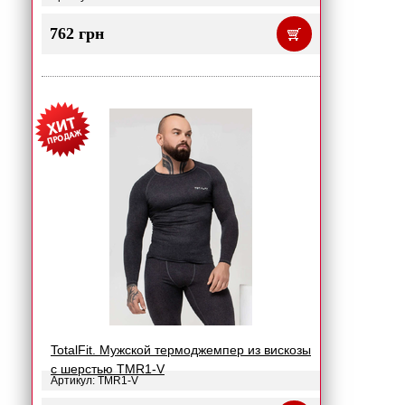
762 грн
TotalFit. Мужской термоджемпер из вискозы
с шерстью TMR1-V
Артикул: TMR1-V