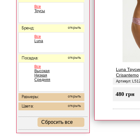
Все
Трусы
Бренд:
открыть
Все
Luna
Посадка:
открыть
Все
Luna Трус
Высокая
Crisantemo
Низкая
Средняя
Артикул: L5
480 грн
Размеры:
открыть
Цвета:
открыть
Сбросить все