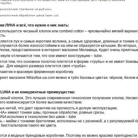
ЛУНА и всё, что нужно о них знать:
используется чесаный хлопок или combed cotton – чрезвычайно мягкий вариа
сть.
аляется пух и самые короткие волокна, а самые здоровые, длинные и тонкие 
олучается более износостойким и на нём не образуются катышки. Во-вторых, 
лопка, представленное в интернет магазине Милавица, будет очень приятным 
тикуле отличаются тем, что они имеют конструкцию – tube.
тся тем, что основное полотно плетется в форме «трубы» и не имеет боковы
ы. Для каждого размера плетется своя «труба».
пакетик и красивую фирменную коробочку.
рнет магазине Milavitsa-ua.com можно в трёх базовых цветах: чёрном, белом
 LUNA и их конкурентные преимущества:
есаный хлопок. Это лучшая современная технология получения хлопка. Несмо
 это компенсируется более высоким качеством.
ых нитей, что дает гарантию на прочность и долгую эксплуатацию.
НА» имеют тонкие швы, прочные обработки, ровные срезы.
NA исполнен в технологии без швов – tube
ь – майки с тонкими бретелями, исполнены не с резинкой, а с регулируемой 
 бюстгальтером такого же цвета.
тся в модные брендовые коробочки. Поэтому их можно красиво преподнести в