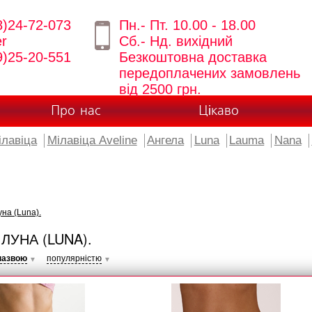
8)24-72-073
Пн.- Пт. 10.00 - 18.00
er
Сб.- Нд. вихідний
9)25-20-551
Безкоштовна доставка
передоплачених замовлень
від 2500 грн.
Про нас
Цікаво
ілавіца
Мілавіца Aveline
Ангела
Luna
Lauma
Nana
на (Luna).
ЛУНА (LUNA).
назвою
популярністю
▼
▼