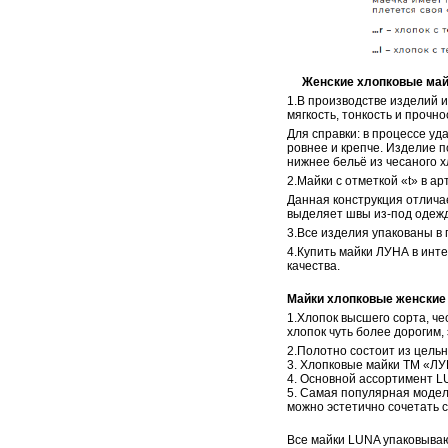
Женские хлопковые майки 
1.В производстве изделий 
мягкость, тонкость и прочно
Для справки: в процессе уд
ровнее и крепче. Изделие п
нижнее бельё из чесаного х
2.Майки с отметкой «t» в ар
Данная конструкция отличае
выделяет швы из-под одежд
3.Все изделия упакованы в 
4.Купить майки ЛУНА в инте
качества.
Майки хлопковые женские
1.Хлопок высшего сорта, ч
хлопок чуть более дорогим,
2.Полотно состоит из цельн
3. Хлопковые майки ТМ «ЛУ
4. Основной ассортимент LU
5. Самая популярная модел
можно эстетично сочетать с
Все майки LUNA упаковываю