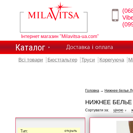
(06
Vib
(09
Інтернет магазин "Milavitsa-ua.com"
Каталог
Доставка і оплата
Всі товари
Бюстгальтер
Труси
Корегуюча
М
Головна
→
Нижнее белье Лу
НИЖНЕЕ БЕЛЬЕ 
Сортувати за:
ціною
▼
Тип:
открыть