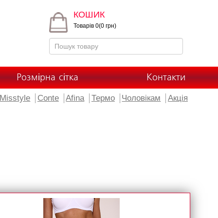
КОШИК
Товарів 0(0 грн)
Розмірна сітка
Контакти
Misstyle
Conte
Afina
Термо
Чоловікам
Акція