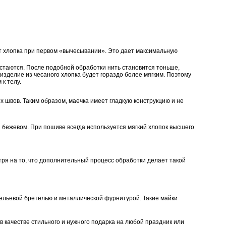
нт хлопка при первом «вычесывании». Это дает максимальную
остаются. После подобной обработки нить становится тоньше,
изделие из чесаного хлопка будет гораздо более мягким. Поэтому
к телу.
х швов. Таким образом, маечка имеет гладкую конструкцию и не
 и бежевом. При пошиве всегда используется мягкий хлопок высшего
тря на то, что дополнительный процесс обработки делает такой
бельевой бретелью и металлической фурнитурой. Такие майки
 качестве стильного и нужного подарка на любой праздник или