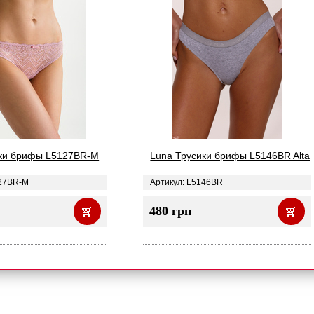
ики брифы L5127BR-M
Luna Трусики брифы L5146BR Alta
127BR-M
Артикул: L5146BR
480 грн