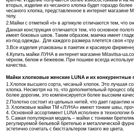
вторых, изделие из чесаного хлопка будет гораздо более
чесаного хлопка, представленное в интернет магазине М
телу.
2.Майки с отметкой «t» в артикуле отличаются тем, что о
Данная конструкция отличается тем, что основное полот
имеет боковых швов. Таким образом, маечка имеет глад
из-под одежды. Для каждого размера плетется своя «тру
3.Все изделия упакованы в пакетик и красивую фирменн
4.Купить майки ЛУНА в интернет магазине Milavitsa-ua.c
чёрном, белом и бежевом. При пошиве всегда используе
качества.
Майки хлопковые женские LUNA и их конкурентные
1.Хлопок высшего сорта, чесаный хлопок. Это лучшая с
хлопка. Несмотря на то, что дополнительный процесс обр
более дорогим, это компенсируется более высоким каче
2.Полотно состоит из цельных нитей, что дает гарантию 
3. Хлопковые майки ТМ «ЛУНА» имеют тонкие швы, проч
4. Основной ассортимент LUNA исполнен в технологии б
5. Самая популярная модель – майки с тонкими бретелям
регулируемой бельевой бретелью и металлической фурн
эстетично сочетать с бюстгальтером такого же цвета.