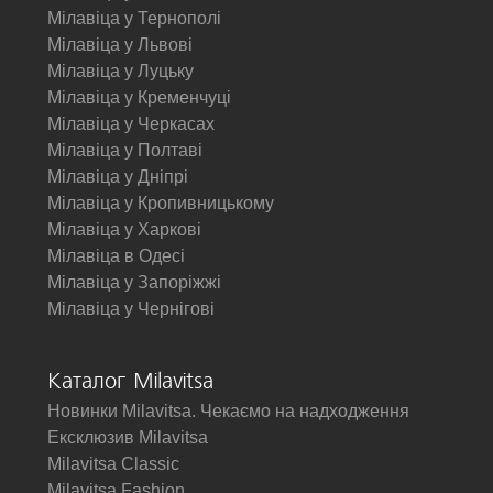
Мілавіца у Тернополі
Мілавіца у Львові
Мілавіца у Луцьку
Мілавіца у Кременчуці
Мілавіца у Черкасах
Мілавіца у Полтаві
Мілавіца у Дніпрі
Мілавіца у Кропивницькому
Мілавіца у Харкові
Мілавіца в Одесі
Мілавіца у Запоріжжі
Мілавіца у Чернігові
Каталог Milavitsa
Новинки Milavitsa. Чекаємо на надходження
Ексклюзив Milavitsa
Milavitsa Classic
Milavitsa Fashion