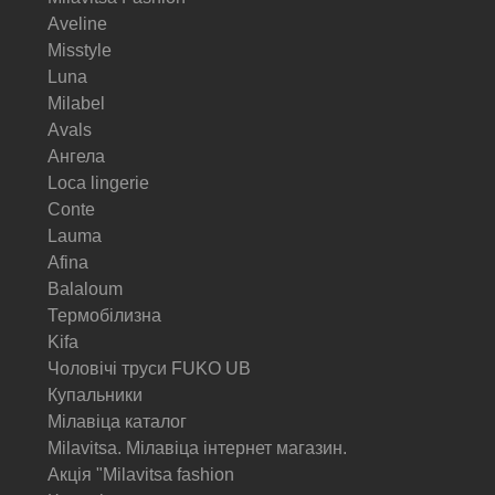
Aveline
Misstyle
Luna
Milabel
Avals
Ангела
Loca lingerie
Conte
Lauma
Afina
Balaloum
Термобілизна
Kifa
Чоловічі труси FUKO UB
Купальники
Мілавіца каталог
Milavitsa. Мілавіца інтернет магазин.
Акція "Milavitsa fashion