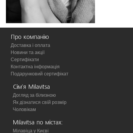
Про компанію
Доставка і оплата
Новини та акції
Сертифікати
Контактна інформація
Подарунковий сертифікат
Сім'я Milavitsa
Догляд за білизною
Як дізнатися свій розмір
Чоловікам
Milavitsa по містах:
Мілавіца у Києві