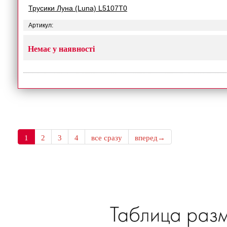
Трусики Луна (Luna) L5107T0
Артикул:
Немає у наявності
1
2
3
4
все сразу
вперед→