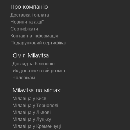
Про компанію
Доставка і оплата
Новини та акції
Сертифікати
Контактна інформація
Подарунковий сертифікат
Сім'я Milavitsa
Догляд за білизною
Як дізнатися свій розмір
Чоловікам
Milavitsa по містах:
Мілавіца у Києві
Мілавіца у Тернополі
Мілавіца у Львові
Мілавіца у Луцьку
Мілавіца у Кременчуці