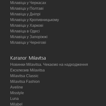
Мілавіца у Черкасах
Мілавіца у Полтаві
Мілавіца у Дніпрі
Мілавіца у Кропивницькому
Мілавіца у Харкові
Мілавіца в Одесі
Мілавіца у Запоріжжі
Мілавіца у Чернігові
Каталог Milavitsa
Новинки Milavitsa. Чекаємо на надходження
Ексклюзив Milavitsa
Milavitsa Classic
Milavitsa Fashion
Aveline
Misstyle
Luna
Milabel