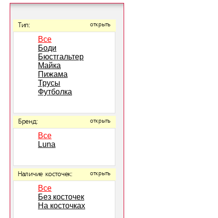
Тип:
открыть
Все
Боди
Бюстгальтер
Майка
Пижама
Трусы
Футболка
Бренд:
открыть
Все
Luna
Наличие косточек:
открыть
Все
Без косточек
На косточках