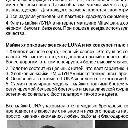
имеет боковых швов. Таким образом, маечка имеет глад
из-под одежды. Для каждого размера плетется своя «тру
3.Все изделия упакованы в пакетик и красивую фирменн
4.Купить майки ЛУНА в интернет магазине Milavitsa-ua.c
чёрном, белом и бежевом. При пошиве всегда используе
качества.
Майки хлопковые женские LUNA и их конкурентные
1.Хлопок высшего сорта, чесаный хлопок. Это лучшая с
хлопка. Несмотря на то, что дополнительный процесс обр
более дорогим, это компенсируется более высоким каче
2.Полотно состоит из цельных нитей, что дает гарантию 
3. Хлопковые майки ТМ «ЛУНА» имеют тонкие швы, проч
4. Основной ассортимент LUNA исполнен в технологии б
5. Самая популярная модель – майки с тонкими бретелям
регулируемой бельевой бретелью и металлической фурн
эстетично сочетать с бюстгальтером такого же цвета.
Все майки LUNA упаковываются в модные брендовые ко
преподнести в качестве стильного и нужного подарка на
просто, как знак внимания, любви, заботы и благодарно