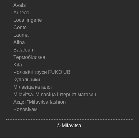
Avals
Ангела
Loca lingerie
Conte
Lauma
Afina
Balaloum
Термобілизна
Kifa
Чоловічі труси FUKO UB
Купальники
Мілавіца каталог
Milavitsa. Мілавіца інтернет магазин.
Акція "Milavitsa fashion
Чоловікам
© Milavitsa.