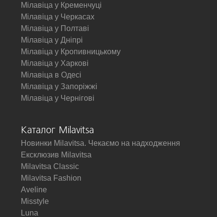
Мілавіца у Кременчуці
Мілавіца у Черкасах
Мілавіца у Полтаві
Мілавіца у Дніпрі
Мілавіца у Кропивницькому
Мілавіца у Харкові
Мілавіца в Одесі
Мілавіца у Запоріжжі
Мілавіца у Чернігові
Каталог Milavitsa
Новинки Milavitsa. Чекаємо на надходження
Ексклюзив Milavitsa
Milavitsa Classic
Milavitsa Fashion
Aveline
Misstyle
Luna