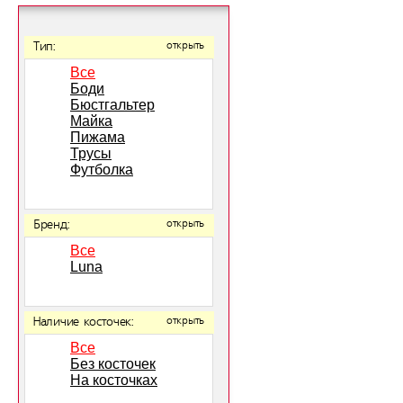
Тип:
открыть
Все
Боди
Бюстгальтер
Майка
Пижама
Трусы
Футболка
Бренд:
открыть
Все
Luna
Наличие косточек:
открыть
Все
Без косточек
На косточках