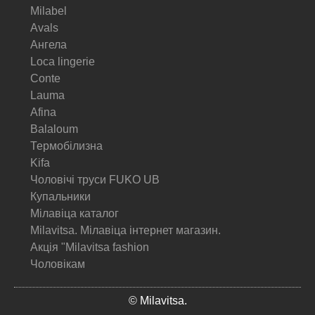
Milabel
Avals
Ангела
Loca lingerie
Conte
Lauma
Afina
Balaloum
Термобілизна
Kifa
Чоловічі труси FUKO UB
Купальники
Мілавіца каталог
Milavitsa. Мілавіца інтернет магазин.
Акція "Milavitsa fashion
Чоловікам
© Milavitsa.