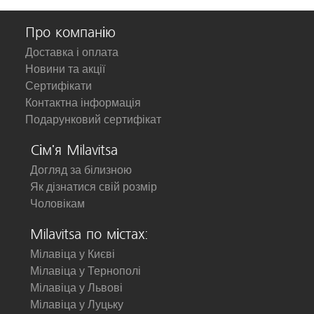
Про компанію
Доставка і оплата
Новини та акції
Сертифікати
Контактна інформація
Подарунковий сертифікат
Сім'я Milavitsa
Догляд за білизною
Як дізнатися свій розмір
Чоловікам
Milavitsa по містах:
Мілавіца у Києві
Мілавіца у Тернополі
Мілавіца у Львові
Мілавіца у Луцьку