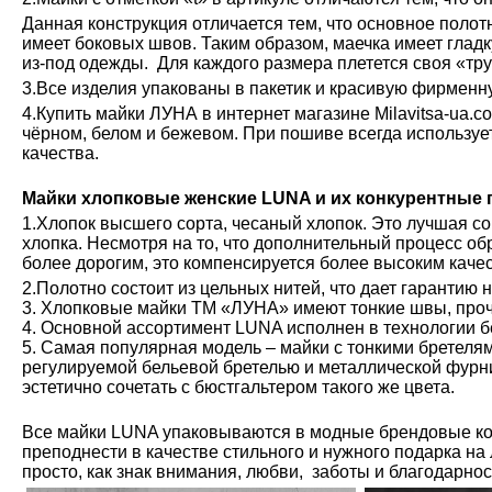
Данная конструкция отличается тем, что основное полот
имеет боковых швов. Таким образом, маечка имеет глад
из-под одежды. Для каждого размера плетется своя «тру
3.Все изделия упакованы в пакетик и красивую фирменн
4.Купить майки ЛУНА в интернет магазине Milavitsa-ua.c
чёрном, белом и бежевом. При пошиве всегда используе
качества.
Майки хлопковые женские LUNA и их конкурентные
1.Хлопок высшего сорта, чесаный хлопок. Это лучшая с
хлопка. Несмотря на то, что дополнительный процесс обр
более дорогим, это компенсируется более высоким каче
2.Полотно состоит из цельных нитей, что дает гарантию 
3. Хлопковые майки ТМ «ЛУНА» имеют тонкие швы, проч
4. Основной ассортимент LUNA исполнен в технологии б
5. Самая популярная модель – майки с тонкими бретелям
регулируемой бельевой бретелью и металлической фурн
эстетично сочетать с бюстгальтером такого же цвета.
Все майки LUNA упаковываются в модные брендовые ко
преподнести в качестве стильного и нужного подарка на
просто, как знак внимания, любви, заботы и благодарно