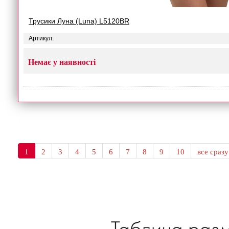
Трусики Луна (Luna) L5120BR
Артикул:
Немає у наявності
1
2
3
4
5
6
7
8
9
10
все сразу