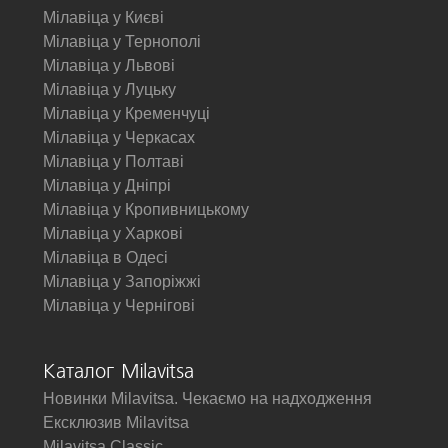
Мілавіца у Києві
Мілавіца у Тернополі
Мілавіца у Львові
Мілавіца у Луцьку
Мілавіца у Кременчуці
Мілавіца у Черкасах
Мілавіца у Полтаві
Мілавіца у Дніпрі
Мілавіца у Кропивницькому
Мілавіца у Харкові
Мілавіца в Одесі
Мілавіца у Запоріжжі
Мілавіца у Чернігові
Каталог Milavitsa
Новинки Milavitsa. Чекаємо на надходження
Ексклюзив Milavitsa
Milavitsa Classic