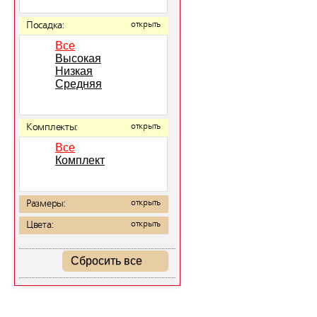
Посадка:
открыть
Все
Высокая
Низкая
Средняя
Комплекты:
открыть
Все
Комплект
Размеры:
открыть
Цвета:
открыть
Сбросить все