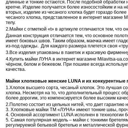
длинные и тонкие остаются. После подобной обработки н
крепче. Изделие получается более износостойким и на н
вторых, изделие из чесаного хлопка будет гораздо более
чесаного хлопка, представленное в интернет магазине М
телу.
2.Майки с отметкой «t» в артикуле отличаются тем, что о
Данная конструкция отличается тем, что основное полот
имеет боковых швов. Таким образом, маечка имеет глад
из-под одежды. Для каждого размера плетется своя «тру
3.Все изделия упакованы в пакетик и красивую фирменн
4.Купить майки ЛУНА в интернет магазине Milavitsa-ua.c
чёрном, белом и бежевом. При пошиве всегда используе
качества.
Майки хлопковые женские LUNA и их конкурентные
1.Хлопок высшего сорта, чесаный хлопок. Это лучшая с
хлопка. Несмотря на то, что дополнительный процесс обр
более дорогим, это компенсируется более высоким каче
2.Полотно состоит из цельных нитей, что дает гарантию 
3. Хлопковые майки ТМ «ЛУНА» имеют тонкие швы, проч
4. Основной ассортимент LUNA исполнен в технологии б
5. Самая популярная модель – майки с тонкими бретелям
регулируемой бельевой бретелью и металлической фурн