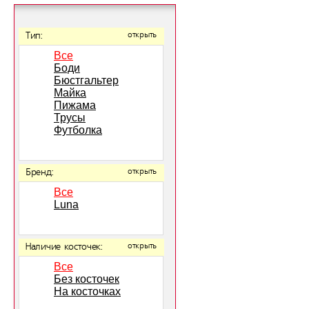
Тип:
открыть
Все
Боди
Бюстгальтер
Майка
Пижама
Трусы
Футболка
Бренд:
открыть
Все
Luna
Наличие косточек:
открыть
Все
Без косточек
На косточках