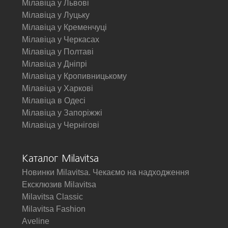
Мілавіца у Львові
Мілавіца у Луцьку
Мілавіца у Кременчуці
Мілавіца у Черкасах
Мілавіца у Полтаві
Мілавіца у Дніпрі
Мілавіца у Кропивницькому
Мілавіца у Харкові
Мілавіца в Одесі
Мілавіца у Запоріжжі
Мілавіца у Чернігові
Каталог Milavitsa
Новинки Milavitsa. Чекаємо на надходження
Ексклюзив Milavitsa
Milavitsa Classic
Milavitsa Fashion
Aveline