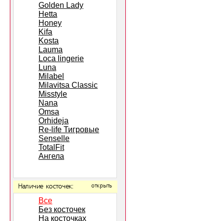
Golden Lady
Hetta
Honey
Kifa
Kosta
Lauma
Loca lingerie
Luna
Milabel
Milavitsa Classic
Misstyle
Nana
Omsa
Orhideja
Re-life Тигровые
Senselle
TotalFit
Ангела
Наличие косточек:
открыть
Все
Без косточек
На косточках