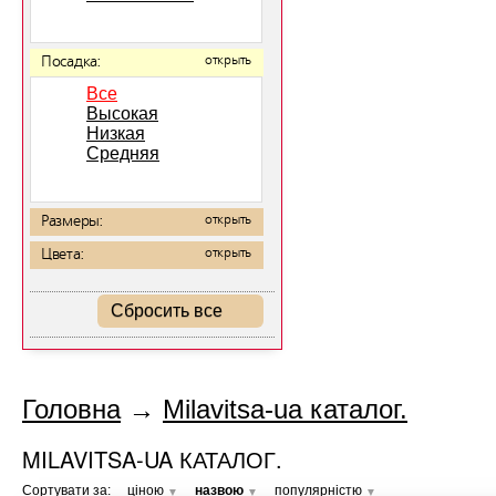
Посадка:
открыть
Все
Высокая
Низкая
Средняя
Размеры:
открыть
Цвета:
открыть
Сбросить все
Головна
→
Milavitsa-ua каталог.
MILAVITSA-UA КАТАЛОГ.
Сортувати за:
ціною
назвою
популярністю
▼
▼
▼