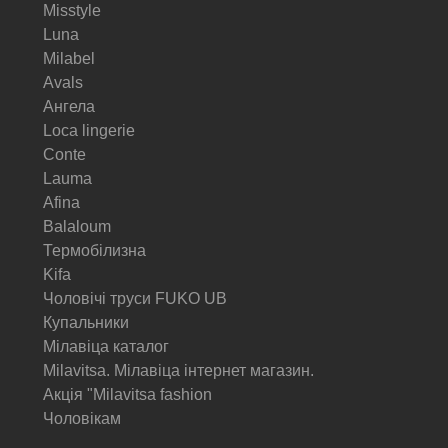
Misstyle
Luna
Milabel
Avals
Ангела
Loca lingerie
Conte
Lauma
Afina
Balaloum
Термобілизна
Kifa
Чоловічі труси FUKO UB
Купальники
Мілавіца каталог
Milavitsa. Мілавіца інтернет магазин.
Акція "Milavitsa fashion
Чоловікам