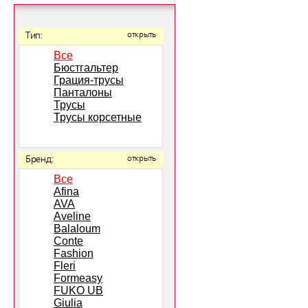
Тип:
открыть
Все
Бюстгальтер
Грация-трусы
Панталоны
Трусы
Трусы корсетные
Бренд:
открыть
Все
Afina
AVA
Aveline
Balaloum
Conte
Fashion
Fleri
Formeasy
FUKO UB
Giulia