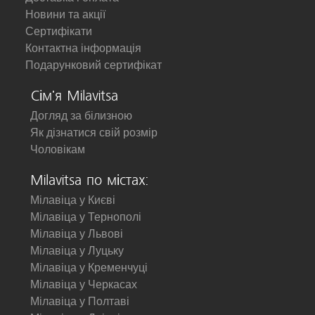
Новини та акції
Сертифікати
Контактна інформація
Подарунковий сертифікат
Сім'я Milavitsa
Догляд за білизною
Як дізнатися свій розмір
Чоловікам
Milavitsa по містах:
Мілавіца у Києві
Мілавіца у Тернополі
Мілавіца у Львові
Мілавіца у Луцьку
Мілавіца у Кременчуці
Мілавіца у Черкасах
Мілавіца у Полтаві