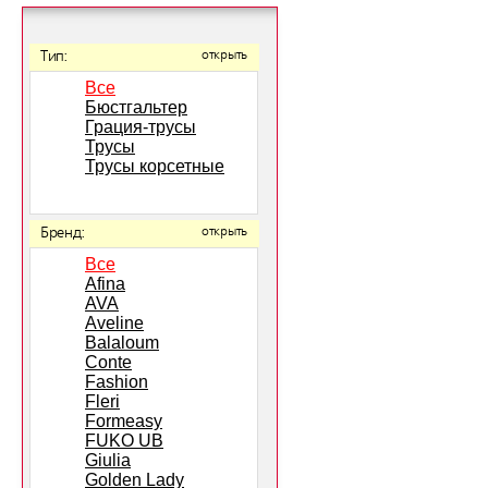
Тип:
открыть
Все
Бюстгальтер
Грация-трусы
Трусы
Трусы корсетные
Бренд:
открыть
Все
Afina
AVA
Aveline
Balaloum
Conte
Fashion
Fleri
Formeasy
FUKO UB
Giulia
Golden Lady