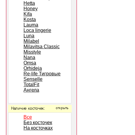
Hetta
Honey
Kifa
Kosta
Lauma
Loca lingerie
Luna
Milabel
Milavitsa Classic
Misstyle
Nana
Omsa
Orhideja
Re-life Тигровые
Senselle
TotalFit
Ангела
Наличие косточек:
открыть
Все
Без косточек
На косточках