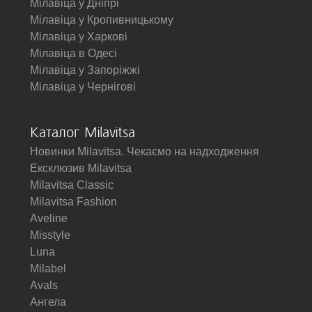
Мілавіца у Дніпрі
Мілавіца у Кропивницькому
Мілавіца у Харкові
Мілавіца в Одесі
Мілавіца у Запоріжжі
Мілавіца у Чернігові
Каталог Milavitsa
Новинки Milavitsa. Чекаємо на надходження
Ексклюзив Milavitsa
Milavitsa Classic
Milavitsa Fashion
Aveline
Misstyle
Luna
Milabel
Avals
Ангела