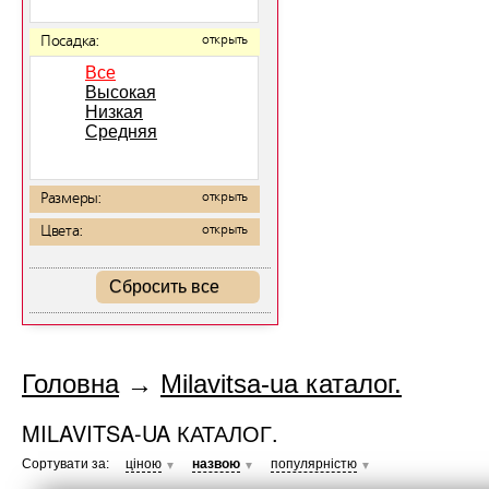
Посадка:
открыть
Все
Высокая
Низкая
Средняя
Размеры:
открыть
Цвета:
открыть
Сбросить все
Головна
→
Milavitsa-ua каталог.
MILAVITSA-UA КАТАЛОГ.
Сортувати за:
ціною
назвою
популярністю
▼
▼
▼