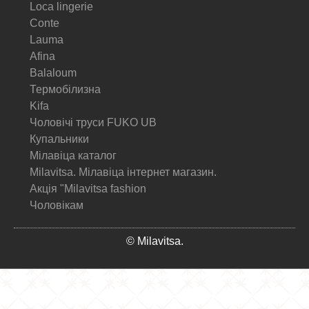
Loca lingerie
Conte
Lauma
Afina
Balaloum
Термобілизна
Kifa
Чоловічі труси FUKO UB
Купальники
Мілавіца каталог
Milavitsa. Мілавіца інтернет магазин.
Акція "Milavitsa fashion
Чоловікам
© Milavitsa.