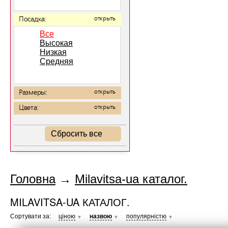
Посадка:
открыть
Все
Высокая
Низкая
Средняя
Размеры:
открыть
Цвета:
открыть
Сбросить все
Головна
→
Milavitsa-ua каталог.
MILAVITSA-UA КАТАЛОГ.
Сортувати за:
ціною
назвою
популярністю
▼
▼
▼