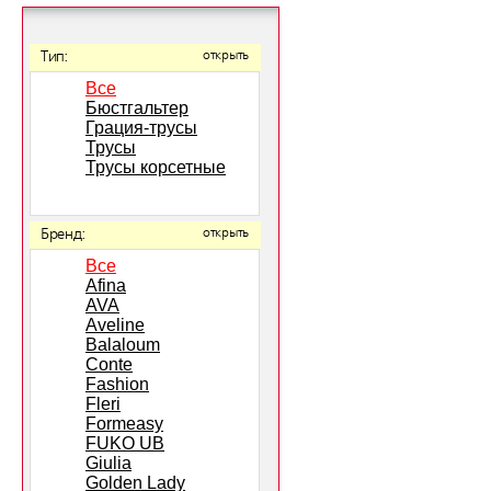
Тип:
открыть
Все
Бюстгальтер
Грация-трусы
Трусы
Трусы корсетные
Бренд:
открыть
Все
Afina
AVA
Aveline
Balaloum
Conte
Fashion
Fleri
Formeasy
FUKO UB
Giulia
Golden Lady