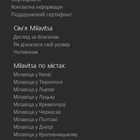
Контактна інформація
Подарунковий сертифікат
Сім'я Milavitsa
Догляд за білизною
Як дізнатися свій розмір
Чоловікам
Milavitsa по містах:
Мілавіца у Києві
Мілавіца у Тернополі
Мілавіца у Львові
Мілавіца у Луцьку
Мілавіца у Кременчуці
Мілавіца у Черкасах
Мілавіца у Полтаві
Мілавіца у Дніпрі
Мілавіца у Кропивницькому