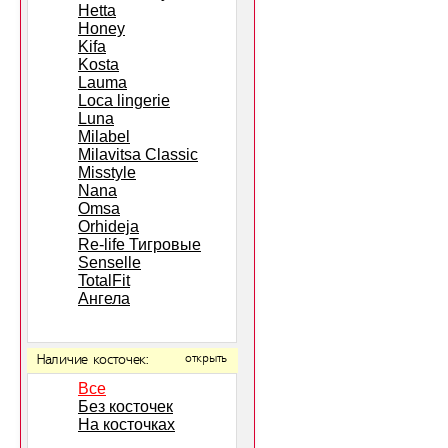
Hetta
Honey
Kifa
Kosta
Lauma
Loca lingerie
Luna
Milabel
Milavitsa Classic
Misstyle
Nana
Omsa
Orhideja
Re-life Тигровые
Senselle
TotalFit
Ангела
Наличие косточек:
открыть
Все
Без косточек
На косточках