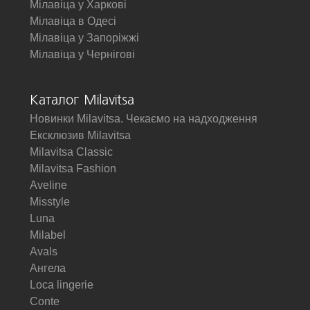
Мілавіца у Харкові
Мілавіца в Одесі
Мілавіца у Запоріжжі
Мілавіца у Чернігові
Каталог Milavitsa
Новинки Milavitsa. Чекаємо на надходження
Ексклюзив Milavitsa
Milavitsa Classic
Milavitsa Fashion
Aveline
Misstyle
Luna
Milabel
Avals
Ангела
Loca lingerie
Conte