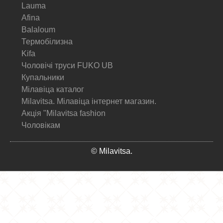
Lauma
Afina
Balaloum
Термобілизна
Kifa
Чоловічі труси FUKO UB
Купальники
Мілавіца каталог
Milavitsa. Мілавіца інтернет магазин.
Акція "Milavitsa fashion
Чоловікам
© Milavitsa.