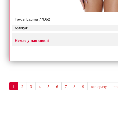
Трусы Lauma 77D52
Артикул:
Немає у наявності
1
2
3
4
5
6
7
8
9
все сразу
в