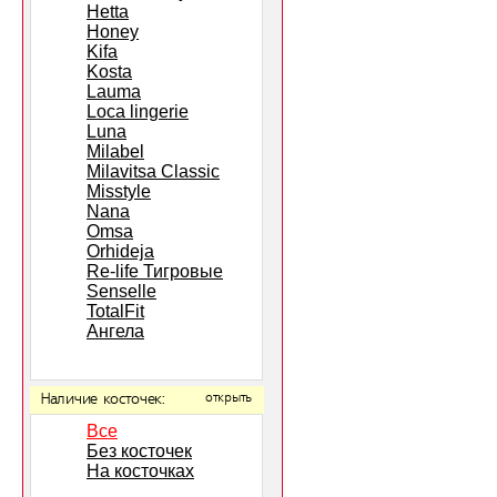
Hetta
Honey
Kifa
Kosta
Lauma
Loca lingerie
Luna
Milabel
Milavitsa Classic
Misstyle
Nana
Omsa
Orhideja
Re-life Тигровые
Senselle
TotalFit
Ангела
Наличие косточек:
открыть
Все
Без косточек
На косточках