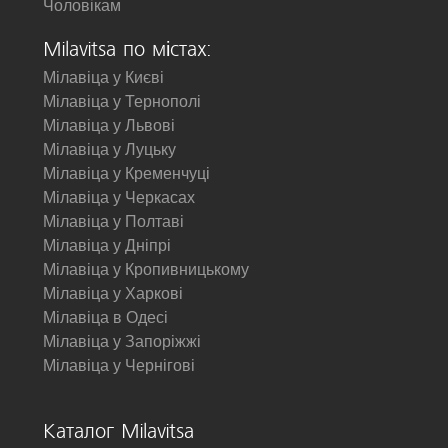
Чоловікам
Milavitsa по містах:
Мілавіца у Києві
Мілавіца у Тернополі
Мілавіца у Львові
Мілавіца у Луцьку
Мілавіца у Кременчуці
Мілавіца у Черкасах
Мілавіца у Полтаві
Мілавіца у Дніпрі
Мілавіца у Кропивницькому
Мілавіца у Харкові
Мілавіца в Одесі
Мілавіца у Запоріжжі
Мілавіца у Чернігові
Каталог Milavitsa