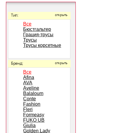
Тип:
открыть
Все
Бюстгальтер
Грация-трусы
Трусы
Трусы корсетные
Бренд:
открыть
Все
Afina
AVA
Aveline
Balaloum
Conte
Fashion
Fleri
Formeasy
FUKO UB
Giulia
Golden Lady