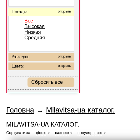
Посадка:
открыть
Все
Высокая
Низкая
Средняя
Размеры:
открыть
Цвета:
открыть
Сбросить все
Головна
→
Milavitsa-ua каталог.
MILAVITSA-UA КАТАЛОГ.
Сортувати за:
ціною
назвою
популярністю
▼
▼
▼