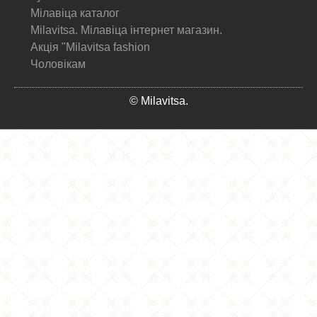
Мілавіца каталог
Milavitsa. Мілавіца інтернет магазин.
Акція "Milavitsa fashion
Чоловікам
© Milavitsa.