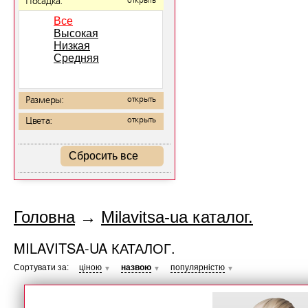
Посадка:
открыть
Все
Высокая
Низкая
Средняя
Размеры:
открыть
Цвета:
открыть
Сбросить все
Головна
→
Milavitsa-ua каталог.
MILAVITSA-UA КАТАЛОГ.
Сортувати за:
ціною
назвою
популярністю
▼
▼
▼