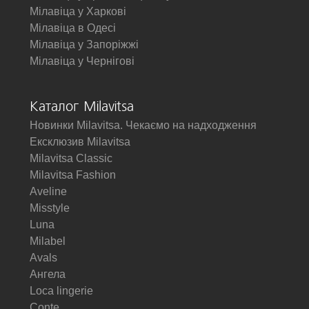
Мілавіца у Харкові
Мілавіца в Одесі
Мілавіца у Запоріжжі
Мілавіца у Чернігові
Каталог Milavitsa
Новинки Milavitsa. Чекаємо на надходження
Ексклюзив Milavitsa
Milavitsa Classic
Milavitsa Fashion
Aveline
Misstyle
Luna
Milabel
Avals
Ангела
Loca lingerie
Conte