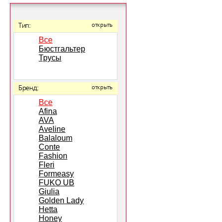
Тип:
открыть
Все
Бюстгальтер
Трусы
Бренд:
открыть
Все
Afina
AVA
Aveline
Balaloum
Conte
Fashion
Fleri
Formeasy
FUKO UB
Giulia
Golden Lady
Hetta
Honey