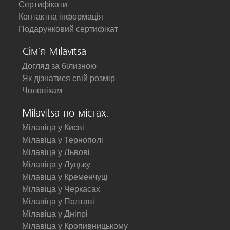
Сертифікати
Контактна інформація
Подарунковий сертифікат
Сім'я Milavitsa
Догляд за білизною
Як дізнатися свій розмір
Чоловікам
Milavitsa по містах:
Мілавіца у Києві
Мілавіца у Тернополі
Мілавіца у Львові
Мілавіца у Луцьку
Мілавіца у Кременчуці
Мілавіца у Черкасах
Мілавіца у Полтаві
Мілавіца у Дніпрі
Мілавіца у Кропивницькому