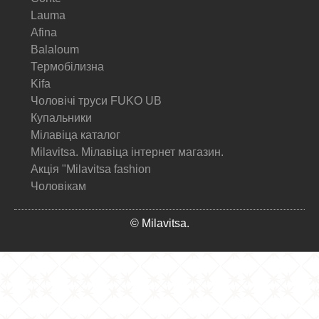
Lauma
Afina
Balaloum
Термобілизна
Kifa
Чоловічі труси FUKO UB
Купальники
Мілавіца каталог
Milavitsa. Мілавіца інтернет магазин.
Акція "Milavitsa fashion
Чоловікам
© Milavitsa.