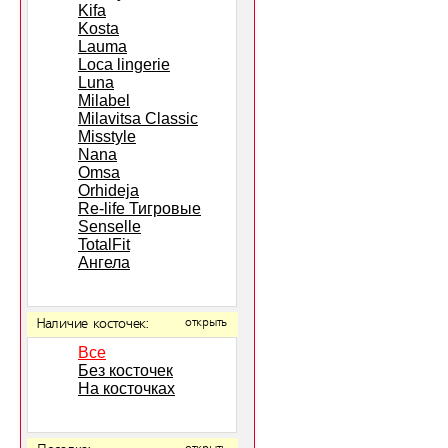
Kifa
Kosta
Lauma
Loca lingerie
Luna
Milabel
Milavitsa Classic
Misstyle
Nana
Omsa
Orhideja
Re-life Тигровые
Senselle
TotalFit
Ангела
Наличие косточек:
открыть
Все
Без косточек
На косточках