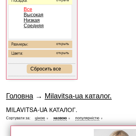
Посадка:
открыть
Все
Высокая
Низкая
Средняя
Размеры:
открыть
Цвета:
открыть
Сбросить все
Головна
→
Milavitsa-ua каталог.
MILAVITSA-UA КАТАЛОГ.
Сортувати за:
ціною
назвою
популярністю
▼
▼
▼