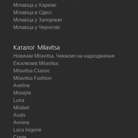
Мілавіца у Харкові
Мілавіца в Одесі
Мілавіца у Запоріжжі
Мілавіца у Чернігові
Каталог Milavitsa
Новинки Milavitsa. Чекаємо на надходження
Ексклюзив Milavitsa
Milavitsa Classic
Milavitsa Fashion
Aveline
Misstyle
Luna
Milabel
Avals
Ангела
Loca lingerie
Conte