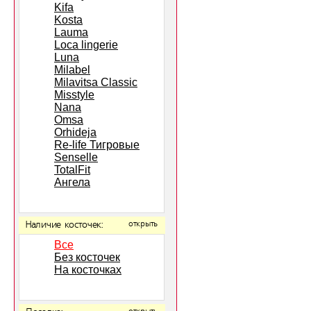
Kifa
Kosta
Lauma
Loca lingerie
Luna
Milabel
Milavitsa Classic
Misstyle
Nana
Omsa
Orhideja
Re-life Тигровые
Senselle
TotalFit
Ангела
Наличие косточек:
открыть
Все
Без косточек
На косточках