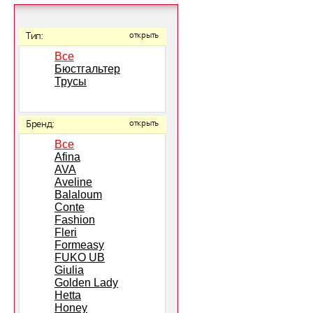
Тип:
открыть
Все
Бюстгальтер
Трусы
Бренд:
открыть
Все
Afina
AVA
Aveline
Balaloum
Conte
Fashion
Fleri
Formeasy
FUKO UB
Giulia
Golden Lady
Hetta
Honey