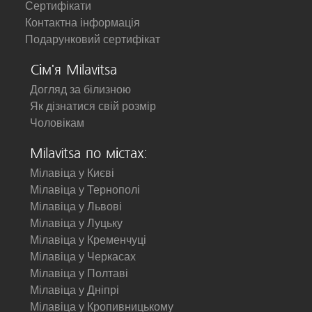
Сертифікати
Контактна інформація
Подарунковий сертифікат
Сім'я Milavitsa
Догляд за білизною
Як дізнатися свій розмір
Чоловікам
Milavitsa по містах:
Мілавіца у Києві
Мілавіца у Тернополі
Мілавіца у Львові
Мілавіца у Луцьку
Мілавіца у Кременчуці
Мілавіца у Черкасах
Мілавіца у Полтаві
Мілавіца у Дніпрі
Мілавіца у Кропивницькому