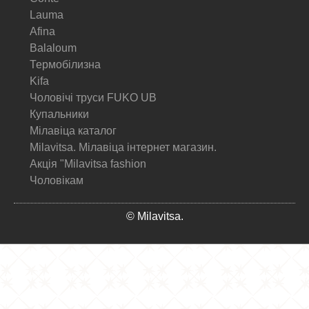
Lauma
Afina
Balaloum
Термобілизна
Kifa
Чоловічі труси FUKO UB
Купальники
Мілавіца каталог
Milavitsa. Мілавіца інтернет магазин.
Акція "Milavitsa fashion
Чоловікам
© Milavitsa.