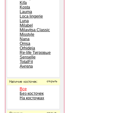
Kifa
Kosta
Lauma
Loca lingerie
Luna
Milabel
Milavitsa Classic
Misstyle
Nana
Omsa
Orhideja
Re-life Тигровые
Senselle
TotalFit
Ангела
Наличие косточек:
открыть
Все
Без косточек
На косточках