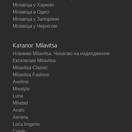
Мілавіца у Харкові
Мілавіца в Одесі
Мілавіца у Запоріжжі
Мілавіца у Чернігові
Каталог Milavitsa
Новинки Milavitsa. Чекаємо на надходження
Ексклюзив Milavitsa
Milavitsa Classic
Milavitsa Fashion
Aveline
Misstyle
Luna
Milabel
Avals
Ангела
Loca lingerie
Conte