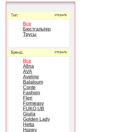
Тип:
открыть
Все
Бюстгальтер
Трусы
Бренд:
открыть
Все
Afina
AVA
Aveline
Balaloum
Conte
Fashion
Fleri
Formeasy
FUKO UB
Giulia
Golden Lady
Hetta
Honey