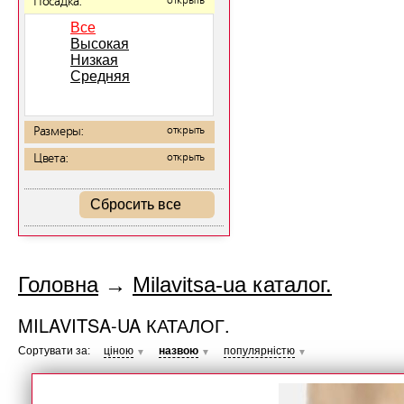
Посадка:
открыть
Все
Высокая
Низкая
Средняя
Размеры:
открыть
Цвета:
открыть
Сбросить все
Головна
→
Milavitsa-ua каталог.
MILAVITSA-UA КАТАЛОГ.
Сортувати за:
ціною
назвою
популярністю
▼
▼
▼