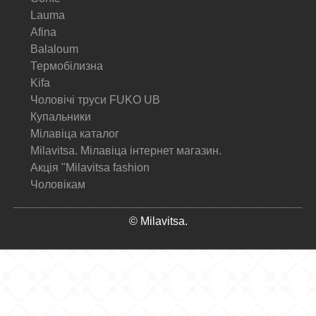
Lauma
Afina
Balaloum
Термобілизна
Kifa
Чоловічі труси FUKO UB
Купальники
Мілавіца каталог
Milavitsa. Мілавіца інтернет магазин.
Акція "Milavitsa fashion
Чоловікам
© Milavitsa.