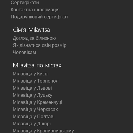
Сертифікати
Контактна інформація
Подарунковий сертифікат
Сім'я Milavitsa
Догляд за білизною
Як дізнатися свій розмір
Чоловікам
Milavitsa по містах:
Мілавіца у Києві
Мілавіца у Тернополі
Мілавіца у Львові
Мілавіца у Луцьку
Мілавіца у Кременчуці
Мілавіца у Черкасах
Мілавіца у Полтаві
Мілавіца у Дніпрі
Мілавіца у Кропивницькому