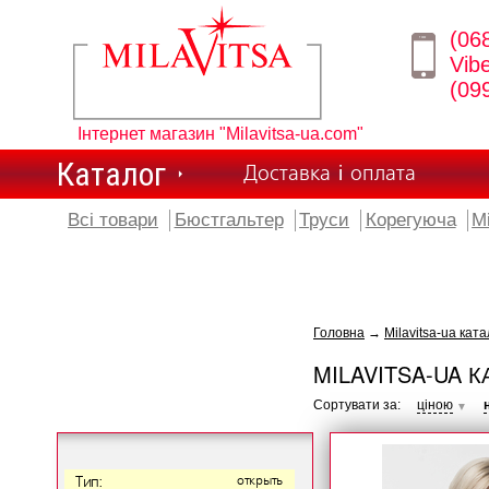
(06
Vib
(09
Інтернет магазин "Milavitsa-ua.com"
Каталог
Доставка і оплата
Всі товари
Бюстгальтер
Труси
Корегуюча
М
Головна
→
Milavitsa-ua ката
MILAVITSA-UA К
Сортувати за:
ціною
▼
Тип:
открыть