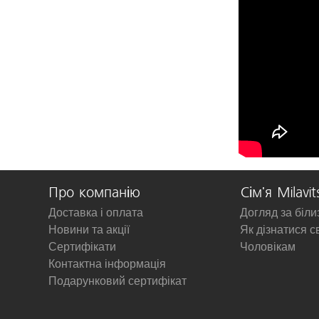
Про компанію
Сім'я Milavit
Доставка і оплата
Догляд за біл
Новини та акції
Як дізнатися с
Сертифікати
Чоловікам
Контактна інформація
Подарунковий сертифікат