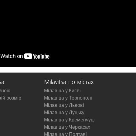
sa
Milavitsa по містах:
изною
Мілавіца у Києві
вій розмір
Мілавіца у Тернополі
Мілавіца у Львові
Мілавіца у Луцьку
Мілавіца у Кременчуці
Мілавіца у Черкасах
Мілавіца у Полтаві