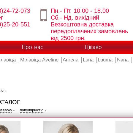
8)24-72-073
Пн.- Пт. 10.00 - 18.00
er
Сб.- Нд. вихідний
9)25-20-551
Безкоштовна доставка
передоплачених замовлень
від 2500 грн.
Про нас
Цікаво
ілавіца
Мілавіца Aveline
Ангела
Luna
Lauma
Nana
лог.
АТАЛОГ.
назвою
популярністю
▼
▼