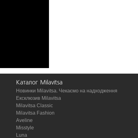
Каталог Milavitsa
Новинки Milavitsa. Чекаємо на надходження
Ексклюзив Milavitsa
Milavitsa Classic
Milavitsa Fashion
Aveline
Misstyle
Luna