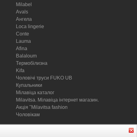
Milabel
Avals
Ангела
Loca lingerie
Conte
Lauma
Afina
Balaloum
Термобілизна
Kifa
Чоловічі труси FUKO UB
Купальники
Мілавіца каталог
Milavitsa. Мілавіца інтернет магазин.
Акція "Milavitsa fashion
Чоловікам