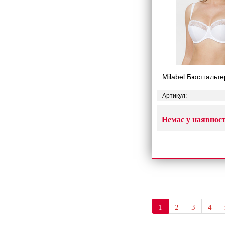
Milabel Бюстгальт
Артикул:
Немає у наявност
1
2
3
4