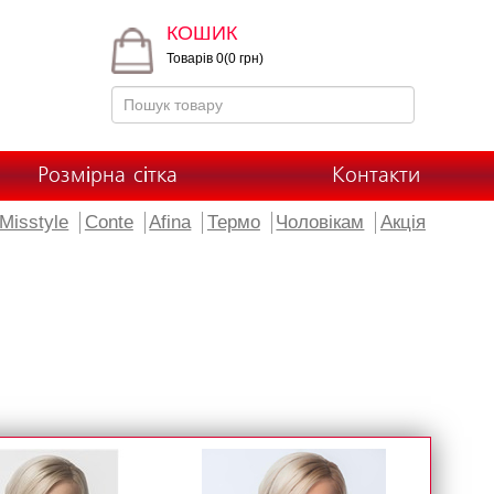
КОШИК
Товарів 0(0 грн)
Розмірна сітка
Контакти
Misstyle
Conte
Afina
Термо
Чоловікам
Акція