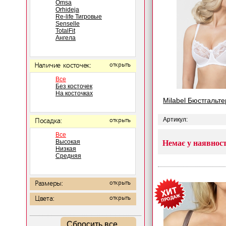
Omsa
Orhideja
Re-life Тигровые
Senselle
TotalFit
Ангела
Наличие косточек:
открыть
Все
Без косточек
На косточках
Milabel Бюстгальт
Артикул:
Посадка:
открыть
Все
Высокая
Немає у наявност
Низкая
Средняя
Размеры:
открыть
Цвета:
открыть
Сбросить все