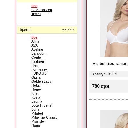
Все
Бюстгальтер
Трусы
Бренд:
открыть
Все
Afina
AVA
Aveline
Balaloum
Conte
Fashion
Milabel Бюстгальт
Fleri
Formeasy
FUKO UB
Артикул: 10114
Giulia
Golden Lady
780 грн
Hetta
Honey
Kifa
Kosta
Lauma
Loca lingerie
Luna
Milabel
Milavitsa Classic
Misstyle
Nana