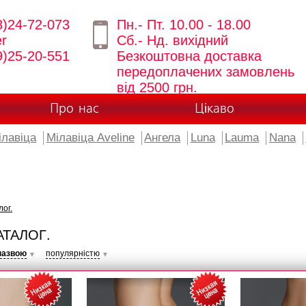
8)24-72-073
Пн.- Пт. 10.00 - 18.00
er
Сб.- Нд. вихідний
9)25-20-551
Безкоштовна доставка
передоплачених замовлень
від 2500 грн.
Про нас
Цікаво
ілавіца
Мілавіца Aveline
Ангела
Luna
Lauma
Nana
лог.
АТАЛОГ.
назвою
популярністю
▼
▼