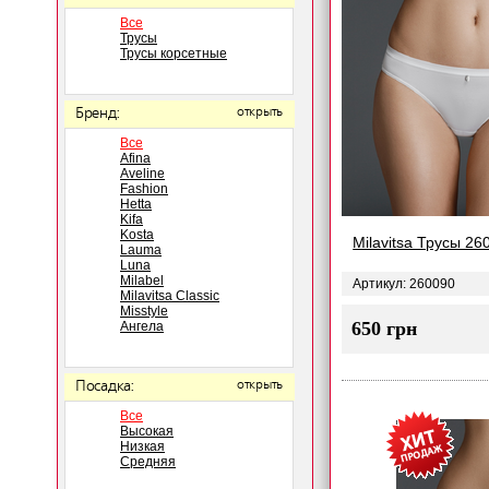
Все
Трусы
Трусы корсетные
Бренд:
открыть
Все
Afina
Aveline
Fashion
Hetta
Kifa
Kosta
Milavitsa Трусы 26
Lauma
Luna
Milabel
Артикул: 260090
Milavitsa Classic
Misstyle
650 грн
Ангела
Посадка:
открыть
Все
Высокая
Низкая
Средняя