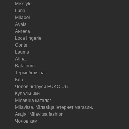
Misstyle
Luna
Milabel
Avals
Ангела
Loca lingerie
Conte
Lauma
Afina
Balaloum
Термобілизна
Kifa
Чоловічі труси FUKO UB
Купальники
Мілавіца каталог
Milavitsa. Мілавіца інтернет магазин.
Акція "Milavitsa fashion
Чоловікам