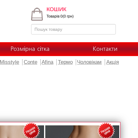
КОШИК
Товарів 0(0 грн)
Розмірна сітка
Контакти
Misstyle
Conte
Afina
Термо
Чоловікам
Акція