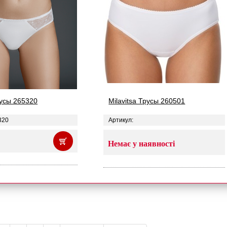
русы 265320
Milavitsa Трусы 260501
320
Артикул:
Немає у наявності