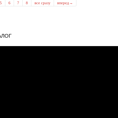
5
6
7
8
все сразу
вперед→
АЛОГ