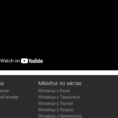
sa
Milavitsa по містах:
изною
Мілавіца у Києві
вій розмір
Мілавіца у Тернополі
Мілавіца у Львові
Мілавіца у Луцьку
Мілавіца у Кременчуці