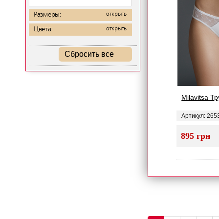
Размеры:
открыть
Цвета:
открыть
Сбросить все
Milavitsa Т
Артикул: 265
895 грн