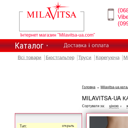
(06
Vib
(09
Інтернет магазин "Milavitsa-ua.com"
Каталог
Доставка і оплата
Всі товари
Бюстгальтер
Труси
Корегуюча
М
Головна
→
Milavitsa-ua ката
MILAVITSA-UA К
Сортувати за:
ціною
▼
Тип:
открыть