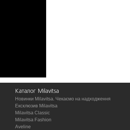
Каталог Milavitsa
Новинки Milavitsa. Чекаємо на надходження
Ексклюзив Milavitsa
Milavitsa Classic
Milavitsa Fashion
Aveline