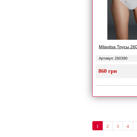
Milavitsa Трусы 26
Артикул: 260390
860 грн
1
2
3
4