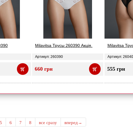
0390
Milavitsa Трусы 260390 Акція.
Milavitsa Тр
Артикул: 260390
Артикул: 2604
660 грн
555 грн
5
6
7
8
все сразу
вперед→