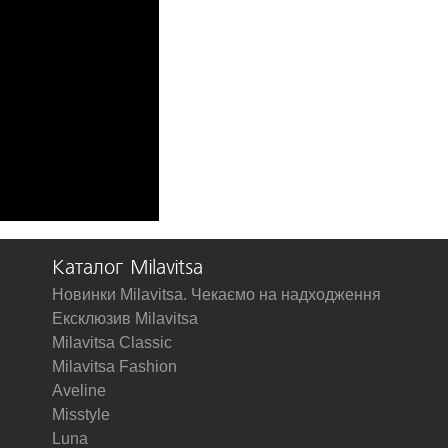
Каталог Milavitsa
Новинки Milavitsa. Чекаємо на надходження
Ексклюзив Milavitsa
Milavitsa Classic
Milavitsa Fashion
Aveline
Misstyle
Luna