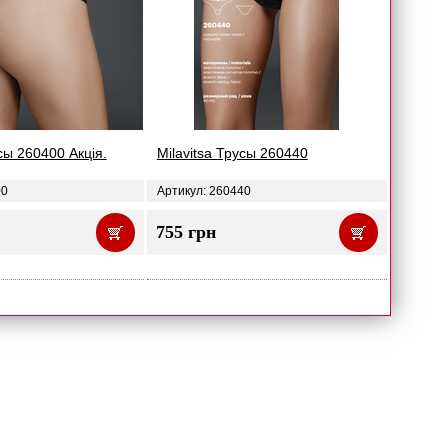
усы 260400 Акція.
Milavitsa Трусы 260440
00
Артикул: 260440
755 грн