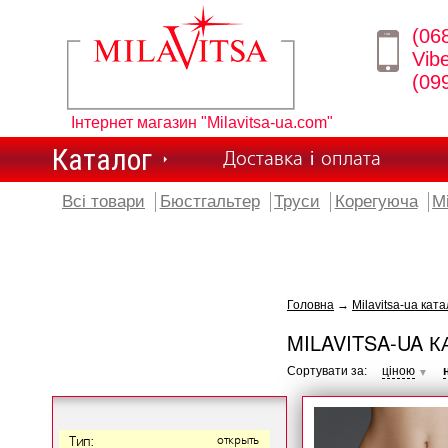
(06
Vib
(09
Інтернет магазин "Milavitsa-ua.com"
Каталог
Доставка і оплата
Всі товари
Бюстгальтер
Труси
Корегуюча
М
Головна
→
Milavitsa-ua ката
MILAVITSA-UA К
Сортувати за:
ціною
▼
Тип:
открыть