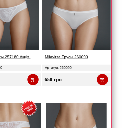
усы 257180 Акція.
Milavitsa Трусы 260090
80
Артикул: 260090
650 грн