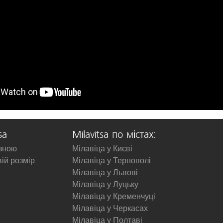
sa
Milavitsa по містах:
изною
Мілавіца у Києві
вій розмір
Мілавіца у Тернополі
Мілавіца у Львові
Мілавіца у Луцьку
Мілавіца у Кременчуці
Мілавіца у Черкасах
Мілавіца у Полтаві