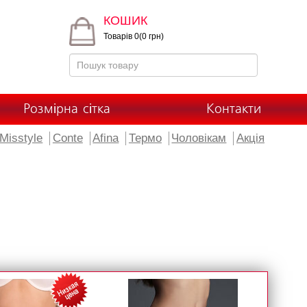
КОШИК
Товарів 0(0 грн)
Розмірна сітка
Контакти
Misstyle
Conte
Afina
Термо
Чоловікам
Акція