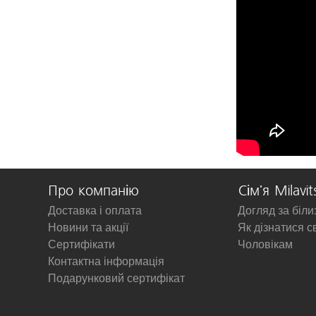
Про компанію
Сім'я Milavit
Доставка і оплата
Догляд за біл
Новини та акції
Як дізнатися с
Сертифікати
Чоловікам
Контактна інформація
Подарунковий сертифікат