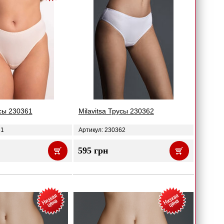
усы 230361
Milavitsa Трусы 230362
61
Артикул: 230362
595 грн