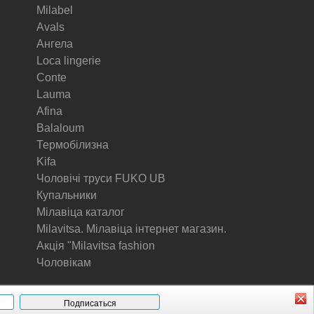
Milabel
Avals
Ангела
Loca lingerie
Conte
Lauma
Afina
Balaloum
Термобілизна
Kifa
Чоловічі труси FUKO UB
Купальники
Мілавіца каталог
Milavitsa. Мілавіца інтернет магазин.
Акція "Milavitsa fashion
Чоловікам