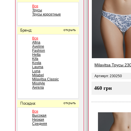
Все
Трусы
Трусы корсетные
Бренд:
открыть
Все
Afina
Aveline
Fashion
Hetta
Kifa
Kosta
Milavitsa Трусы 23
Lauma
Luna
Milabel
Артикул: 230250
Milavitsa Classic
Misstyle
460 грн
Ангела
Посадка:
открыть
Все
Высокая
Низкая
Средняя