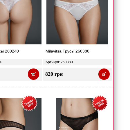
усы 260240
Milavitsa Трусы 260380
40
Артикул: 260380
820 грн