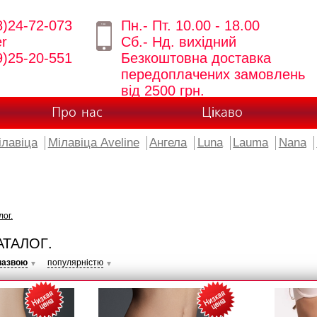
8)24-72-073
Пн.- Пт. 10.00 - 18.00
er
Сб.- Нд. вихідний
9)25-20-551
Безкоштовна доставка
передоплачених замовлень
від 2500 грн.
Про нас
Цікаво
ілавіца
Мілавіца Aveline
Ангела
Luna
Lauma
Nana
лог.
АТАЛОГ.
назвою
популярністю
▼
▼