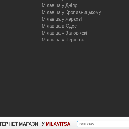
Мілавіца у Дніпрі
Мілавіца у Кропивницькому
Мілавіца у Харкові
Мілавіца в Одесі
Мілавіца у Запоріжжі
Мілавіца у Чернігові
© Milavitsa.
ІНТЕРНЕТ МАГАЗИНУ
MILAVITSA