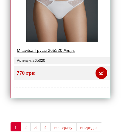
Milavitsa Трусы 265320 Акція.
Артикул: 265320
770 грн
1
2
3
4
все сразу
вперед→