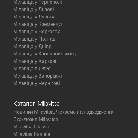
Мілавіца у Тернополі
Мілавіца у Львові
Мілавіца у Луцьку
Мілавіца у Кременчуці
Мілавіца у Черкасах
Мілавіца у Полтаві
Мілавіца у Дніпрі
Мілавіца у Кропивницькому
Мілавіца у Харкові
Мілавіца в Одесі
Мілавіца у Запоріжжі
Мілавіца у Чернігові
Каталог Milavitsa
Новинки Milavitsa. Чекаємо на надходження
Ексклюзив Milavitsa
Milavitsa Classic
Milavitsa Fashion