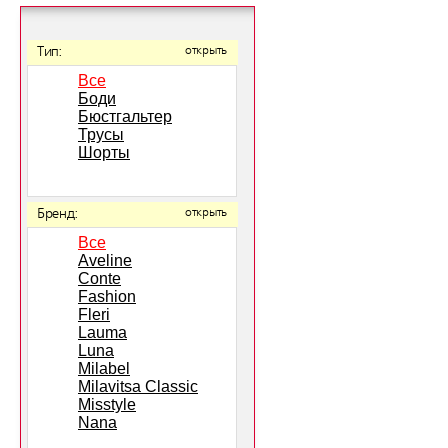
Тип:
открыть
Все
Боди
Бюстгальтер
Трусы
Шорты
Бренд:
открыть
Все
Aveline
Conte
Fashion
Fleri
Lauma
Luna
Milabel
Milavitsa Classic
Misstyle
Nana