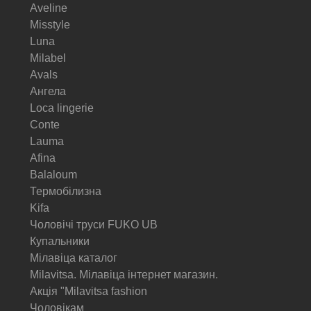
Aveline
Misstyle
Luna
Milabel
Avals
Ангела
Loca lingerie
Conte
Lauma
Afina
Balaloum
Термобілизна
Kifa
Чоловічі труси FUKO UB
Купальники
Мілавіца каталог
Milavitsa. Мілавіца інтернет магазин.
Акція "Milavitsa fashion
Чоловікам