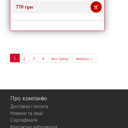
770 грн
1
2
3
4
все сразу
вперед→
Про компанію
Доставка і оплата
Новини та акції
Сертифікати
Контактна інформація