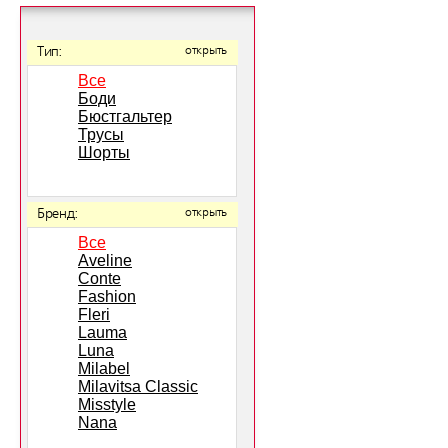
Тип:
открыть
Все
Боди
Бюстгальтер
Трусы
Шорты
Бренд:
открыть
Все
Aveline
Conte
Fashion
Fleri
Lauma
Luna
Milabel
Milavitsa Classic
Misstyle
Nana