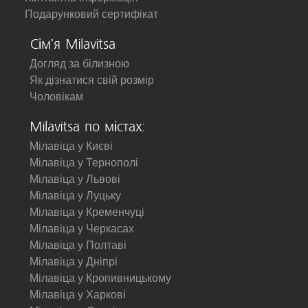
Подарунковий сертифікат
Сім'я Milavitsa
Догляд за білизною
Як дізнатися свій розмір
Чоловікам
Milavitsa по містах:
Мілавіца у Києві
Мілавіца у Тернополі
Мілавіца у Львові
Мілавіца у Луцьку
Мілавіца у Кременчуці
Мілавіца у Черкасах
Мілавіца у Полтаві
Мілавіца у Дніпрі
Мілавіца у Кропивницькому
Мілавіца у Харкові