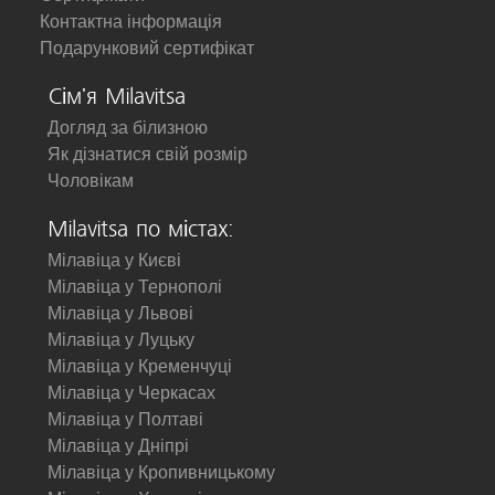
Контактна інформація
Подарунковий сертифікат
Сім'я Milavitsa
Догляд за білизною
Як дізнатися свій розмір
Чоловікам
Milavitsa по містах:
Мілавіца у Києві
Мілавіца у Тернополі
Мілавіца у Львові
Мілавіца у Луцьку
Мілавіца у Кременчуці
Мілавіца у Черкасах
Мілавіца у Полтаві
Мілавіца у Дніпрі
Мілавіца у Кропивницькому