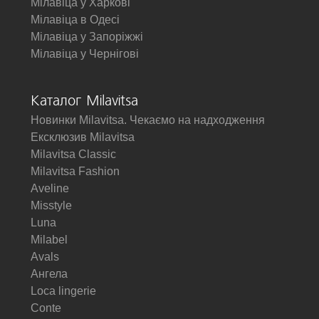
Мілавіца у Харкові
Мілавіца в Одесі
Мілавіца у Запоріжжі
Мілавіца у Чернігові
Каталог Milavitsa
Новинки Milavitsa. Чекаємо на надходження
Ексклюзив Milavitsa
Milavitsa Classic
Milavitsa Fashion
Aveline
Misstyle
Luna
Milabel
Avals
Ангела
Loca lingerie
Conte