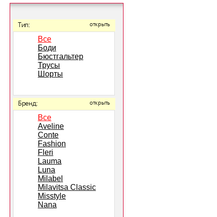
Тип:
открыть
Все
Боди
Бюстгальтер
Трусы
Шорты
Бренд:
открыть
Все
Aveline
Conte
Fashion
Fleri
Lauma
Luna
Milabel
Milavitsa Classic
Misstyle
Nana