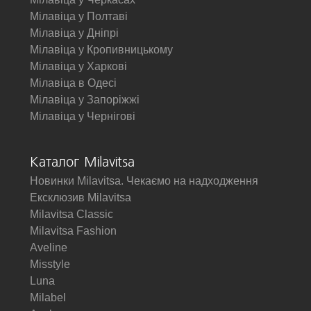
Мілавіца у Полтаві
Мілавіца у Дніпрі
Мілавіца у Кропивницькому
Мілавіца у Харкові
Мілавіца в Одесі
Мілавіца у Запоріжжі
Мілавіца у Чернігові
Каталог Milavitsa
Новинки Milavitsa. Чекаємо на надходження
Ексклюзив Milavitsa
Milavitsa Classic
Milavitsa Fashion
Aveline
Misstyle
Luna
Milabel