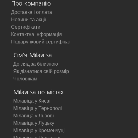
Про компанію
Доставка і оплата
Новини та акції
Сертифікати
Контактна інформація
Подарунковий сертифікат
Сім'я Milavitsa
Догляд за білизною
Як дізнатися свій розмір
Чоловікам
Milavitsa по містах:
Мілавіца у Києві
Мілавіца у Тернополі
Мілавіца у Львові
Мілавіца у Луцьку
Мілавіца у Кременчуці
Мілавіца у Черкасах