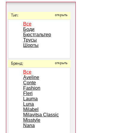
Тип:
открыть
Все
Боди
Бюстгальтер
Трусы
Шорты
Бренд:
открыть
Все
Aveline
Conte
Fashion
Fleri
Lauma
Luna
Milabel
Milavitsa Classic
Misstyle
Nana