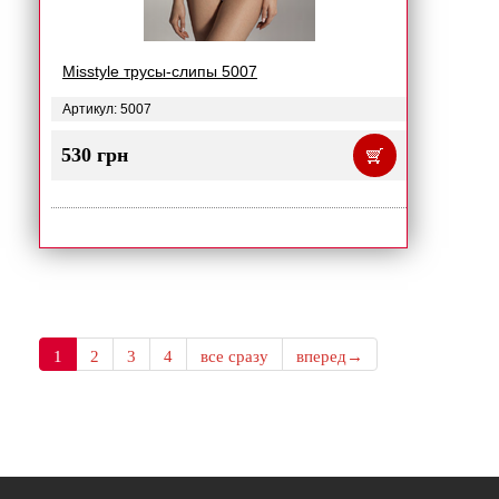
Misstyle трусы-слипы 5007
Артикул: 5007
530 грн
1
2
3
4
все сразу
вперед→