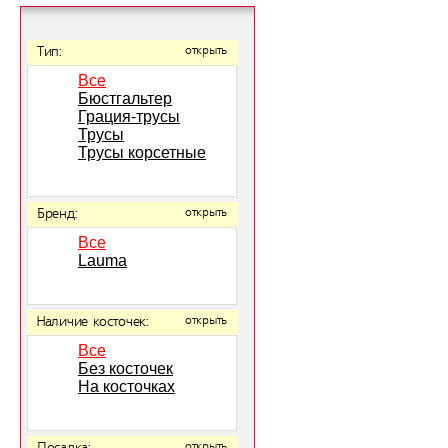
Тип:
открыть
Все
Бюстгальтер
Грация-трусы
Трусы
Трусы корсетные
Бренд:
открыть
Все
Lauma
Наличие косточек:
открыть
Все
Без косточек
На косточках
открыть