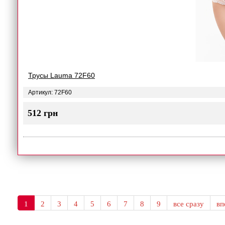
Трусы Lauma 72F60
Артикул: 72F60
512 грн
1
2
3
4
5
6
7
8
9
все сразу
в