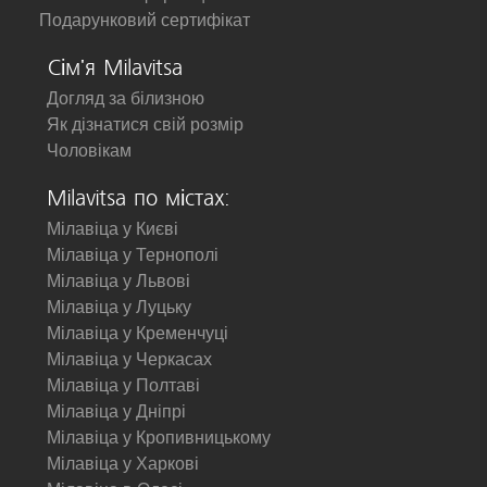
Подарунковий сертифікат
Сім'я Milavitsa
Догляд за білизною
Як дізнатися свій розмір
Чоловікам
Milavitsa по містах:
Мілавіца у Києві
Мілавіца у Тернополі
Мілавіца у Львові
Мілавіца у Луцьку
Мілавіца у Кременчуці
Мілавіца у Черкасах
Мілавіца у Полтаві
Мілавіца у Дніпрі
Мілавіца у Кропивницькому
Мілавіца у Харкові