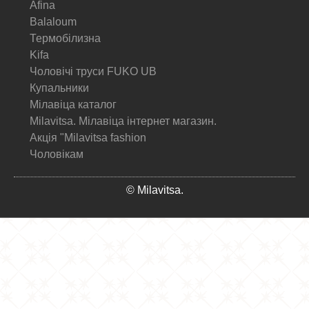
Afina
Balaloum
Термобілизна
Kifa
Чоловічі труси FUKO UB
Купальники
Мілавіца каталог
Milavitsa. Мілавіца інтернет магазин.
Акція "Milavitsa fashion
Чоловікам
© Milavitsa.