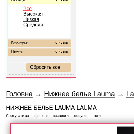
Посадка:
Все
Высокая
Низкая
Средняя
Размеры:
открыть
Цвета:
открыть
Сбросить все
Головна
→
Нижнее белье Lauma
→
L
НИЖНЕЕ БЕЛЬЕ LAUMA LAUMA
Сортувати за:
ціною
назвою
популярністю
▼
▼
▼