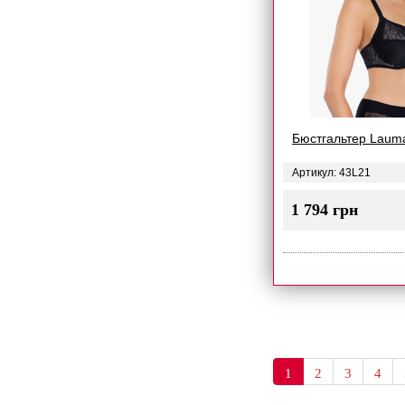
Бюстгальтер Laum
Артикул: 43L21
1 794 грн
1
2
3
4