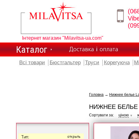
(06
Vib
(09
Інтернет магазин "Milavitsa-ua.com"
Каталог
Доставка і оплата
Всі товари
Бюстгальтер
Труси
Корегуюча
М
Головна
→
Нижнее белье L
НИЖНЕЕ БЕЛЬЕ
Сортувати за:
ціною
▼
Тип:
открыть