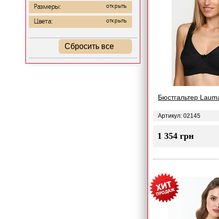
Размеры:
открыть
Цвета:
открыть
Сбросить все
Бюстгальтер Laum
Артикул: 02145
1 354 грн