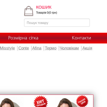
КОШИК
Товарів 0(0 грн)
Розмірна сітка
Контакти
Misstyle
Conte
Afina
Термо
Чоловікам
Акція