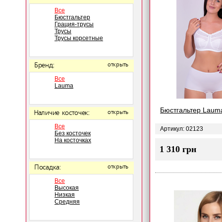
Все
Бюстгальтер
Грация-трусы
Трусы
Трусы корсетные
Бренд:
открыть
Все
Lauma
Бюстгальтер Laum
Наличие косточек:
открыть
Все
Артикул: 02123
Без косточек
На косточках
1 310 грн
Посадка:
открыть
Все
Высокая
Низкая
Средняя