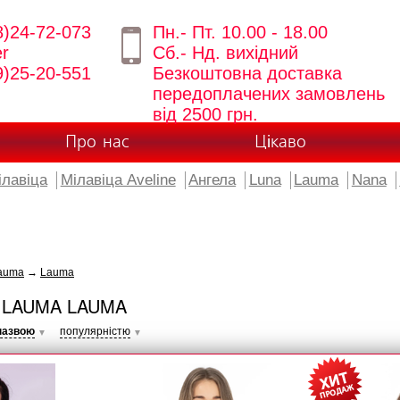
8)24-72-073
Пн.- Пт. 10.00 - 18.00
er
Сб.- Нд. вихідний
9)25-20-551
Безкоштовна доставка
передоплачених замовлень
від 2500 грн.
Про нас
Цікаво
ілавіца
Мілавіца Aveline
Ангела
Luna
Lauma
Nana
auma
→
Lauma
 LAUMA LAUMA
назвою
популярністю
▼
▼