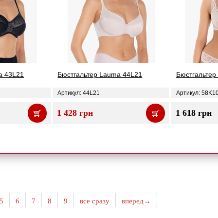
a 43L21
Бюстгальтер Lauma 44L21
Бюстгальтер
Артикул: 44L21
Артикул: 58K1
1 428 грн
1 618 грн
5
6
7
8
9
все сразу
вперед→