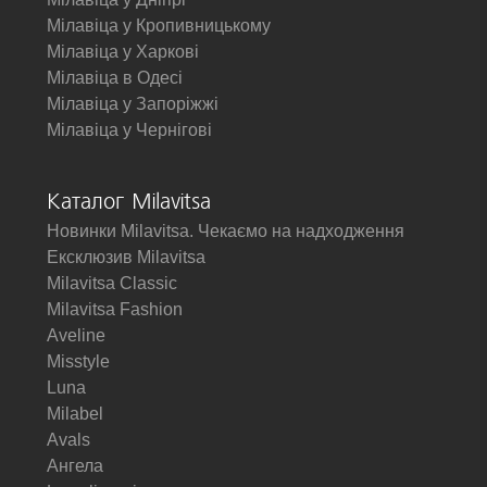
Мілавіца у Кропивницькому
Мілавіца у Харкові
Мілавіца в Одесі
Мілавіца у Запоріжжі
Мілавіца у Чернігові
Каталог Milavitsa
Новинки Milavitsa. Чекаємо на надходження
Ексклюзив Milavitsa
Milavitsa Classic
Milavitsa Fashion
Aveline
Misstyle
Luna
Milabel
Avals
Ангела