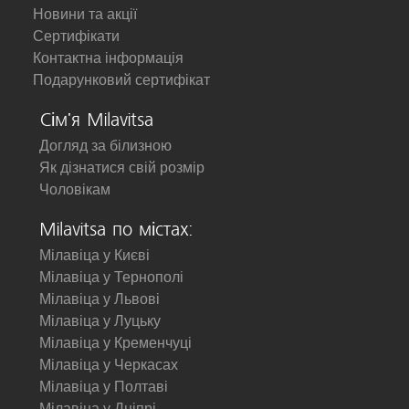
Новини та акції
Сертифікати
Контактна інформація
Подарунковий сертифікат
Сім'я Milavitsa
Догляд за білизною
Як дізнатися свій розмір
Чоловікам
Milavitsa по містах:
Мілавіца у Києві
Мілавіца у Тернополі
Мілавіца у Львові
Мілавіца у Луцьку
Мілавіца у Кременчуці
Мілавіца у Черкасах
Мілавіца у Полтаві
Мілавіца у Дніпрі