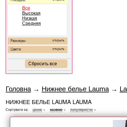
Посадка:
Все
Высокая
Низкая
Средняя
Размеры:
открыть
Цвета:
открыть
Сбросить все
Головна
→
Нижнее белье Lauma
→
L
НИЖНЕЕ БЕЛЬЕ LAUMA LAUMA
Сортувати за:
ціною
назвою
популярністю
▼
▼
▼