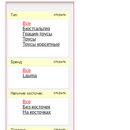
Тип:
открыть
Все
Бюстгальтер
Грация-трусы
Трусы
Трусы корсетные
Бренд:
открыть
Все
Lauma
Наличие косточек:
открыть
Все
Без косточек
На косточках
открыть