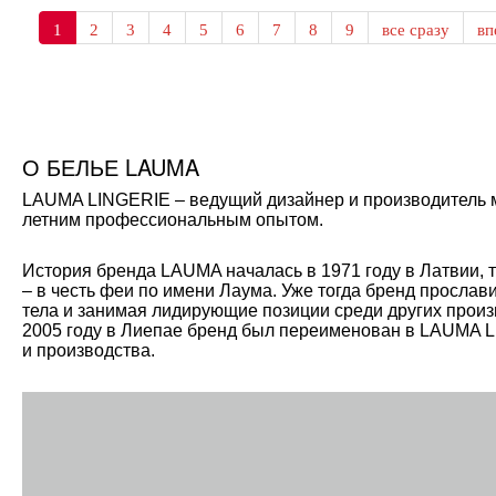
1
2
3
4
5
6
7
8
9
все сразу
в
О БЕЛЬЕ LAUMA
LAUMA LINGERIE – ведущий дизайнер и производитель мо
летним профессиональным опытом.
История бренда LAUMA началась в 1971 году в Латвии, 
– в честь феи по имени Лаума. Уже тогда бренд прослав
тела и занимая лидирующие позиции среди других произ
2005 году в Лиепае бренд был переименован в LAUMA L
и производства.