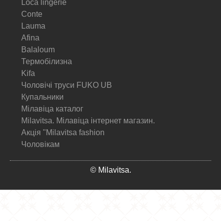
Loca lingerie
Conte
Lauma
Afina
Balaloum
Термобілизна
Kifa
Чоловічі труси FUKO UB
Купальники
Мілавіца каталог
Milavitsa. Мілавіца інтернет магазин.
Акція "Milavitsa fashion
Чоловікам
© Milavitsa.