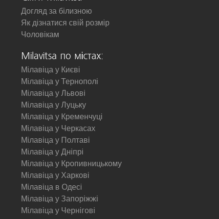
Догляд за білизною
Як дізнатися свій розмір
Чоловікам
Milavitsa по містах:
Мілавіца у Києві
Мілавіца у Тернополі
Мілавіца у Львові
Мілавіца у Луцьку
Мілавіца у Кременчуці
Мілавіца у Черкасах
Мілавіца у Полтаві
Мілавіца у Дніпрі
Мілавіца у Кропивницькому
Мілавіца у Харкові
Мілавіца в Одесі
Мілавіца у Запоріжжі
Мілавіца у Чернігові