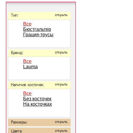
Тип:
открыть
Все
Бюстгальтер
Грация-трусы
Бренд:
открыть
Все
Lauma
Наличие косточек:
открыть
Все
Без косточек
На косточках
Размеры:
открыть
Цвета:
открыть