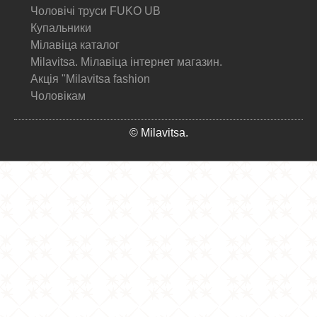
Чоловічі труси FUKO UB
Купальники
Мілавіца каталог
Milavitsa. Мілавіца інтернет магазин.
Акція "Milavitsa fashion
Чоловікам
© Milavitsa.