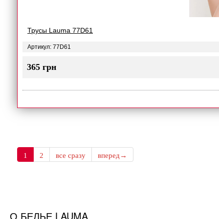
Трусы Lauma 77D61
Артикул: 77D61
365 грн
1
2
все сразу
вперед→
О БЕЛЬЕ LAUMA