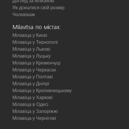
Догляд за білизною
Як дізнатися свій розмір
Чоловікам
Milavitsa по містах:
Мілавіца у Києві
Мілавіца у Тернополі
Мілавіца у Львові
Мілавіца у Луцьку
Мілавіца у Кременчуці
Мілавіца у Черкасах
Мілавіца у Полтаві
Мілавіца у Дніпрі
Мілавіца у Кропивницькому
Мілавіца у Харкові
Мілавіца в Одесі
Мілавіца у Запоріжжі
Мілавіца у Чернігові