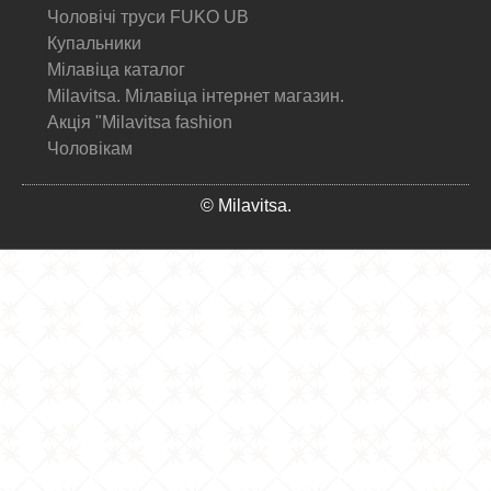
Чоловічі труси FUKO UB
Купальники
Мілавіца каталог
Milavitsa. Мілавіца інтернет магазин.
Акція "Milavitsa fashion
Чоловікам
© Milavitsa.