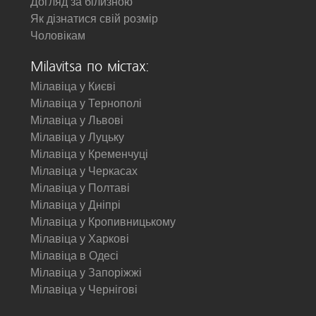
Догляд за білизною
Як дізнатися свій розмір
Чоловікам
Milavitsa по містах:
Мілавіца у Києві
Мілавіца у Тернополі
Мілавіца у Львові
Мілавіца у Луцьку
Мілавіца у Кременчуці
Мілавіца у Черкасах
Мілавіца у Полтаві
Мілавіца у Дніпрі
Мілавіца у Кропивницькому
Мілавіца у Харкові
Мілавіца в Одесі
Мілавіца у Запоріжжі
Мілавіца у Чернігові