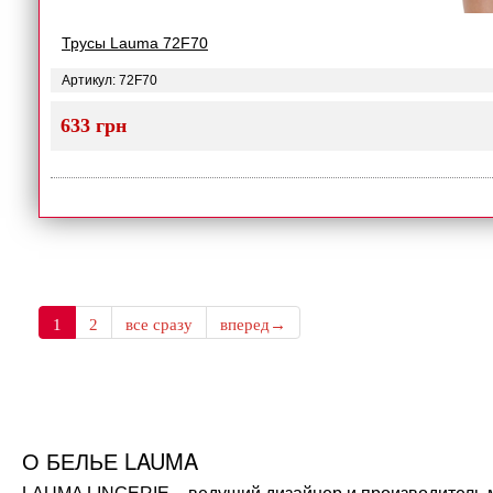
Трусы Lauma 72F70
Артикул: 72F70
633 грн
1
2
все сразу
вперед→
О БЕЛЬЕ LAUMA