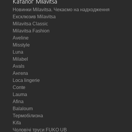
Каталог Milavitsa
Новинки Milavitsa. Чекаємо на надходження
Ексклюзив Milavitsa
Milavitsa Classic
Milavitsa Fashion
Aveline
Misstyle
Luna
Milabel
Avals
Ангела
Loca lingerie
Conte
Lauma
Afina
Balaloum
Термобілизна
Kifa
Чоловічі труси FUKO UB