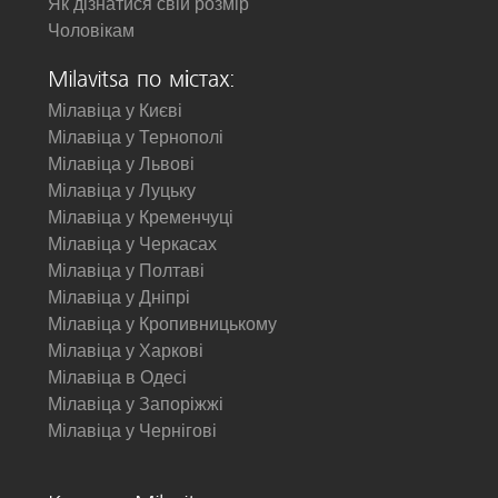
Як дізнатися свій розмір
Чоловікам
Milavitsa по містах:
Мілавіца у Києві
Мілавіца у Тернополі
Мілавіца у Львові
Мілавіца у Луцьку
Мілавіца у Кременчуці
Мілавіца у Черкасах
Мілавіца у Полтаві
Мілавіца у Дніпрі
Мілавіца у Кропивницькому
Мілавіца у Харкові
Мілавіца в Одесі
Мілавіца у Запоріжжі
Мілавіца у Чернігові