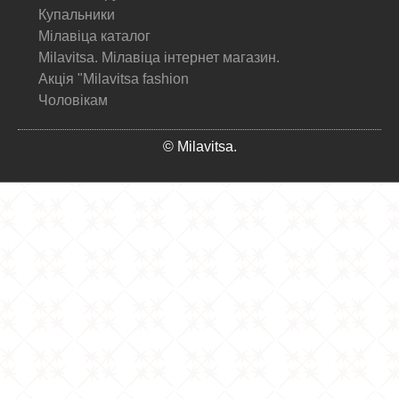
Купальники
Мілавіца каталог
Milavitsa. Мілавіца інтернет магазин.
Акція "Milavitsa fashion
Чоловікам
© Milavitsa.