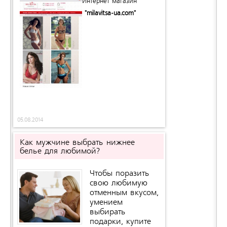
Интернет магазин
"milavitsa-ua.com"
05.08.2014
Как мужчине выбрать нижнее
предлагает удобное и элегантное женское
белье для любимой?
нижнее белье (с разнообразием цветов и
размеров).
Чтобы поразить
свою любимую
отменным вкусом,
умением
выбирать
подарки, купите