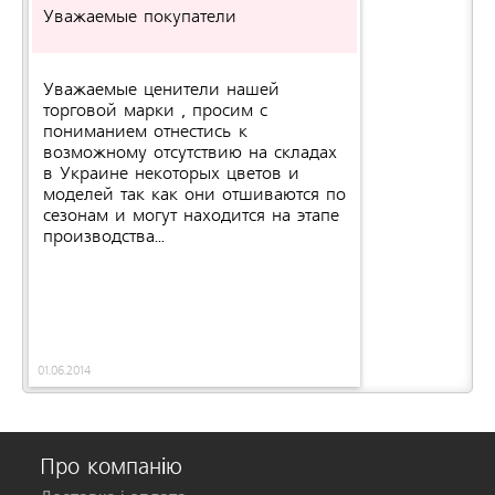
чтобы сделать правильный выбор.
Уважаемые покупатели
Уважаемые ценители нашей
торговой марки , просим с
пониманием отнестись к
возможному отсутствию на складах
в Украине некоторых цветов и
моделей так как они отшиваются по
сезонам и могут находится на этапе
производства...
01.06.2014
Про компанію