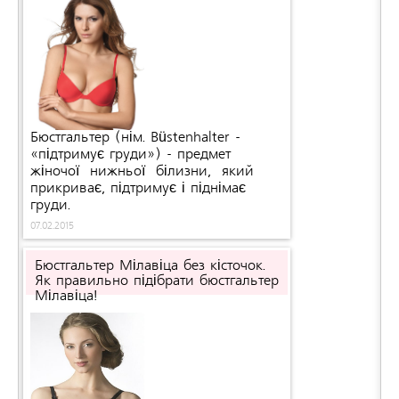
Бюстгальтер (нім. Büstenhalter -
«підтримує груди») - предмет
жіночої нижньої білизни, який
прикриває, підтримує і піднімає
груди.
07.02.2015
Бюстгальтер Мілавіца без кісточок.
Як правильно підібрати бюстгальтер
Мілавіца!