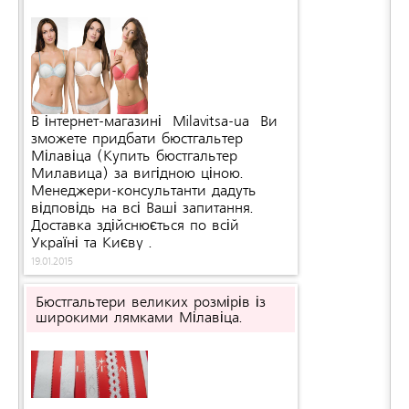
В інтернет-магазині Milavitsa-ua Ви
зможете придбати бюстгальтер
Мілавіца (Купить бюстгальтер
Милавица) за вигідною ціною.
Менеджери-консультанти дадуть
відповідь на всі Ваші запитання.
Доставка здійснюється по всій
ра
і підбору необхідного розміру
Україні та Києву .
бюстгальтера, яка допоможе
19.01.2015
здійснити покупку нижньої білизни
без необхідності його повернення в
Бюстгальтери великих розмірів із
магазин.
широкими лямками Мілавіца.