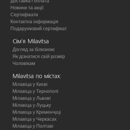
Доставка і оплата
Новини та акції
Сертифікати
Контактна інформація
Подарунковий сертифікат
Сім'я Milavitsa
Догляд за білизною
Як дізнатися свій розмір
Чоловікам
Milavitsa по містах:
Мілавіца у Києві
Мілавіца у Тернополі
Мілавіца у Львові
Мілавіца у Луцьку
Мілавіца у Кременчуці
Мілавіца у Черкасах
Мілавіца у Полтаві