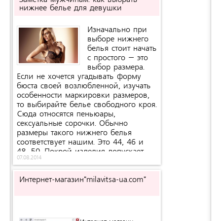
Заметка мужчинам: как выбрать
нижнее белье для девушки
Изначально при
выборе нижнего
белья стоит начать
с простого – это
выбор размера.
Если не хочется угадывать форму
бюста своей возлюбленной, изучать
особенности маркировки размеров,
то выбирайте белье свободного кроя.
Сюда относятся пеньюары,
сексуальные сорочки. Обычно
размеры такого нижнего белья
соответствует нашим. Это 44, 46 и
48, 50. Покрой изделия допускает
07.08.2014
некие погрешности в размерах.
Подойдет все, кроме бюстгальтера, с
формой и размером которого вы
Интернет-магазин"milavitsa-ua.com"
можете не угадать.