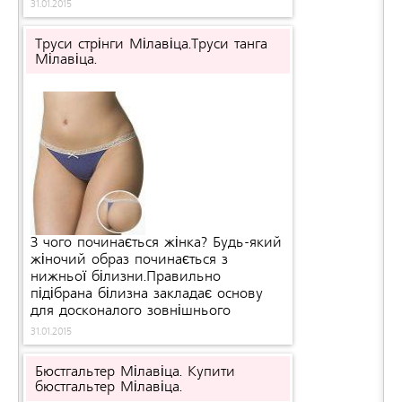
31.01.2015
може знайти свою неповторну
модель.
Труси стрінги Мілавіца.Труси танга
Мілавіца.
ле
З чого починається жінка? Будь-який
жіночий образ починається з
нижньої білизни.Правильно
підібрана білизна закладає основу
для досконалого зовнішнього
вигляду.
31.01.2015
Бюстгальтер Мілавіца. Купити
бюстгальтер Мілавіца.
ния разме