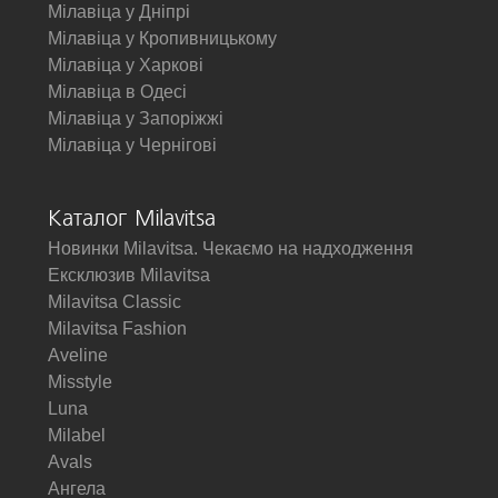
Мілавіца у Дніпрі
Мілавіца у Кропивницькому
Мілавіца у Харкові
Мілавіца в Одесі
Мілавіца у Запоріжжі
Мілавіца у Чернігові
Каталог Milavitsa
Новинки Milavitsa. Чекаємо на надходження
Ексклюзив Milavitsa
Milavitsa Classic
Milavitsa Fashion
Aveline
Misstyle
Luna
Milabel
Avals
Ангела