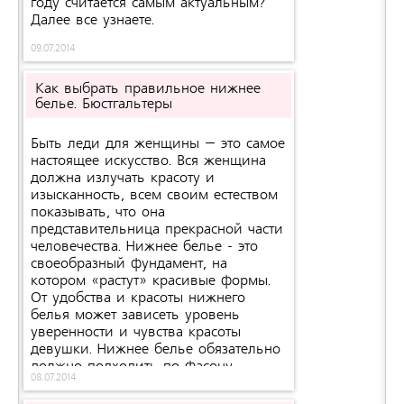
году считается самым актуальным?
Далее все узнаете.
09.07.2014
Как выбрать правильное нижнее
белье. Бюстгальтеры
Быть леди для женщины – это самое
настоящее искусство. Вся женщина
должна излучать красоту и
изысканность, всем своим естеством
показывать, что она
представительница прекрасной части
человечества. Нижнее белье - это
своеобразный фундамент, на
котором «растут» красивые формы.
От удобства и красоты нижнего
белья может зависеть уровень
уверенности и чувства красоты
девушки. Нижнее белье обязательно
должно подходить по фасону,
08.07.2014
размеру, фактуре и цвету. Нужно
учитывать некоторые нюансики,