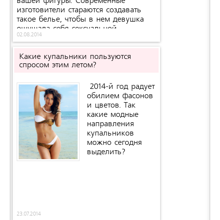
вашей фигуры. Современные
изготовители стараются создавать
такое белье, чтобы в нем девушка
ощущала себя сексуальной.
02.08.2014
Какие купальники пользуются
спросом этим летом?
2014-й год радует
обилием фасонов
и цветов. Так
какие модные
направления
купальников
можно сегодня
выделить?
23.07.2014