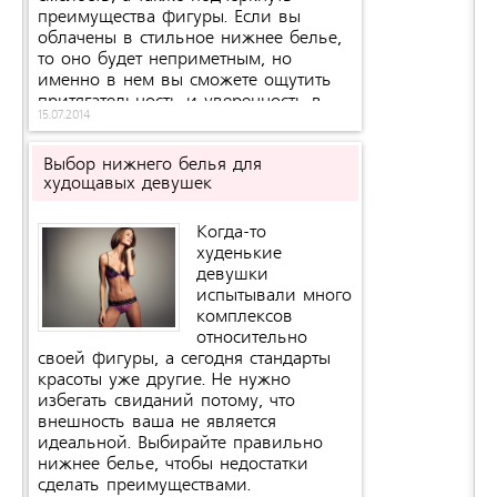
преимущества фигуры. Если вы
облачены в стильное нижнее белье,
то оно будет неприметным, но
именно в нем вы сможете ощутить
притягательность и уверенность в
15.07.2014
себе.
Выбор нижнего белья для
худощавых девушек
Когда-то
худенькие
девушки
испытывали много
комплексов
относительно
своей фигуры, а сегодня стандарты
красоты уже другие. Не нужно
избегать свиданий потому, что
внешность ваша не является
идеальной. Выбирайте правильно
нижнее белье, чтобы недостатки
сделать преимуществами.