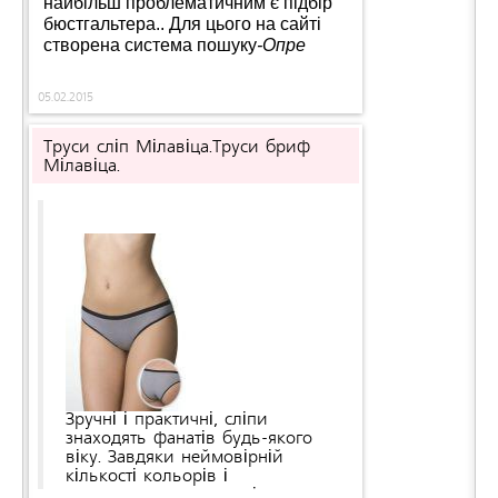
найбільш проблематичним є підбір
бюстгальтера.. Для цього на сайті
створена система пошуку
-Опре
05.02.2015
д
Труси сліп Мілавіца.Труси бриф
Мілавіца.
е
Зручні і практичні, сліпи
знаходять фанатів будь-якого
віку. Завдяки неймовірній
кількості кольорів і
декоративних елементів кожен