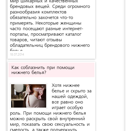
мир шикарных и качественных
брендовых вещей. Среди огромного
разнообразия комплектов
обязательно захочется что-то
примерять. Некоторые женщины
часто посещают разные интернет-
порталы, просматривают каталог
товаров, читают отзывы
обладательниц брендового нижнего
белья.
18.07.2014
Как соблазнить при помощи
нижнего белья?
Хотя нижнее
белье и скрыто за
нашей одеждой,
все равно оно
играет особую
роль. При помощи нижнего белья
можно раскрыть свой внутренний
мир, показать свою сексуальность и
смелость, а также подчеркнуть