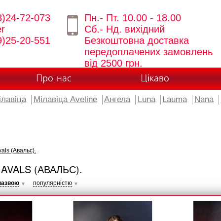
8)24-72-073
Пн.- Пт. 10.00 - 18.00
er
Сб.- Нд. вихідний
9)25-20-551
Безкоштовна доставка
передоплачених замовлень
від 2500 грн.
Про нас
Цікаво
ілавіца
Мілавіца Aveline
Ангела
Luna
Lauma
Nana
als (Авальс).
AVALS (АВАЛЬС).
назвою
популярністю
▼
▼