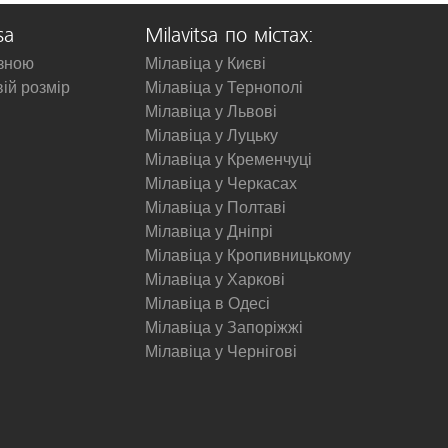
sa
Milavitsa по містах:
изною
Мілавіца у Києві
вій розмір
Мілавіца у Тернополі
Мілавіца у Львові
Мілавіца у Луцьку
Мілавіца у Кременчуці
Мілавіца у Черкасах
Мілавіца у Полтаві
Мілавіца у Дніпрі
Мілавіца у Кропивницькому
Мілавіца у Харкові
Мілавіца в Одесі
Мілавіца у Запоріжжі
Мілавіца у Чернігові