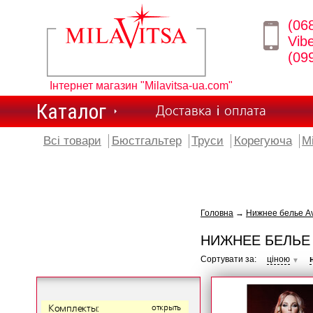
(06
Vib
(09
Інтернет магазин "Milavitsa-ua.com"
Каталог
Доставка і оплата
Всі товари
Бюстгальтер
Труси
Корегуюча
М
Головна
→
Нижнее белье Av
НИЖНЕЕ БЕЛЬЕ 
Сортувати за:
ціною
▼
Комплекты:
открыть