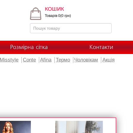
КОШИК
Товарів 0(0 грн)
Розмірна сітка
Контакти
Misstyle
Conte
Afina
Термо
Чоловікам
Акція