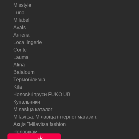
Misstyle
Luna
Milabel
Avals
Ангела
Loca lingerie
Conte
Lauma
Afina
Balaloum
Термобілизна
Kifa
Чоловічі труси FUKO UB
Купальники
Мілавіца каталог
Milavitsa. Мілавіца інтернет магазин.
Акція "Milavitsa fashion
Чоловікам