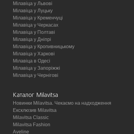
Мілавіца у Львові
Мілавіца у Луцьку
Мілавіца у Кременчуці
Мілавіца у Черкасах
Мілавіца у Полтаві
Мілавіца у Дніпрі
Мілавіца у Кропивницькому
Мілавіца у Харкові
Мілавіца в Одесі
Мілавіца у Запоріжжі
Мілавіца у Чернігові
Каталог Milavitsa
Новинки Milavitsa. Чекаємо на надходження
Ексклюзив Milavitsa
Milavitsa Classic
Milavitsa Fashion
Aveline