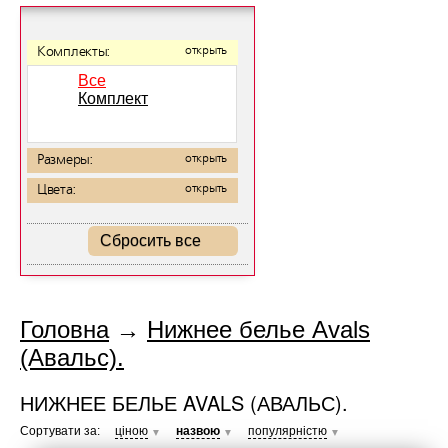
Комплекты:
открыть
Все
Комплект
Размеры:
открыть
Цвета:
открыть
Сбросить все
Головна
→
Нижнее белье Avals
(Авальс).
НИЖНЕЕ БЕЛЬЕ AVALS (АВАЛЬС).
Сортувати за:
ціною
назвою
популярністю
▼
▼
▼