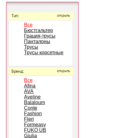
Тип:
открыть
Все
Бюстгальтер
Грация-трусы
Панталоны
Трусы
Трусы корсетные
Бренд:
открыть
Все
Afina
AVA
Aveline
Balaloum
Conte
Fashion
Fleri
Formeasy
FUKO UB
Giulia