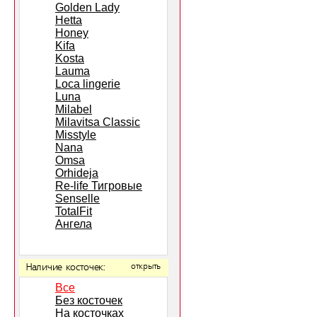
Golden Lady
Hetta
Honey
Kifa
Kosta
Lauma
Loca lingerie
Luna
Milabel
Milavitsa Classic
Misstyle
Nana
Omsa
Orhideja
Re-life Тигровые
Senselle
TotalFit
Ангела
Наличие косточек:
открыть
Все
Без косточек
На косточках