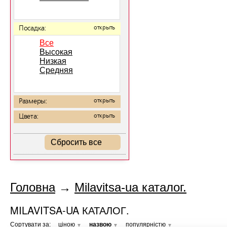
Посадка:
открыть
Все
Высокая
Низкая
Средняя
Размеры:
открыть
Цвета:
открыть
Сбросить все
Головна
→
Milavitsa-ua каталог.
MILAVITSA-UA КАТАЛОГ.
Сортувати за:
ціною
назвою
популярністю
▼
▼
▼