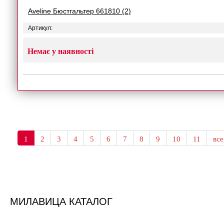
Aveline Бюстгальтер 661810 (2)
Артикул:
Немає у наявності
1
2
3
4
5
6
7
8
9
10
11
все
МИЛАВИЦА КАТАЛОГ