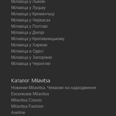
Мілавіца у Львові
Мілавіца у Луцьку
Мілавіца у Кременчуці
Мілавіца у Черкасах
Мілавіца у Полтаві
Мілавіца у Дніпрі
Мілавіца у Кропивницькому
Мілавіца у Харкові
Мілавіца в Одесі
Мілавіца у Запоріжжі
Мілавіца у Чернігові
Каталог Milavitsa
Новинки Milavitsa. Чекаємо на надходження
Ексклюзив Milavitsa
Milavitsa Classic
Milavitsa Fashion
Aveline