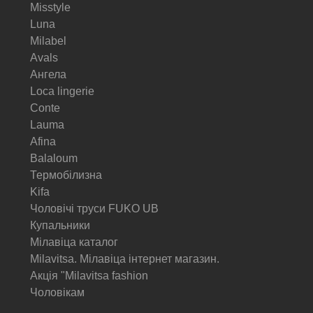
Misstyle
Luna
Milabel
Avals
Ангела
Loca lingerie
Conte
Lauma
Afina
Balaloum
Термобілизна
Kifa
Чоловічі труси FUKO UB
Купальники
Мілавіца каталог
Milavitsa. Мілавіца інтернет магазин.
Акція "Milavitsa fashion
Чоловікам