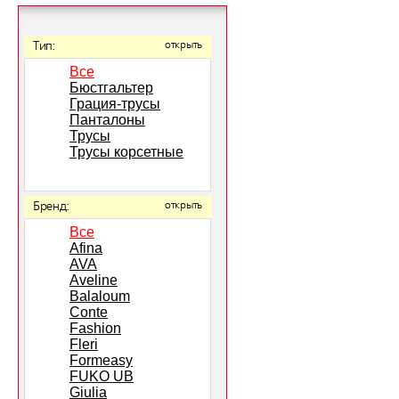
Тип:
открыть
Все
Бюстгальтер
Грация-трусы
Панталоны
Трусы
Трусы корсетные
Бренд:
открыть
Все
Afina
AVA
Aveline
Balaloum
Conte
Fashion
Fleri
Formeasy
FUKO UB
Giulia