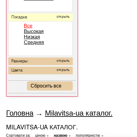
Посадка:
открыть
Все
Высокая
Низкая
Средняя
Размеры:
открыть
Цвета:
открыть
Сбросить все
Головна
→
Milavitsa-ua каталог.
MILAVITSA-UA КАТАЛОГ.
Сортувати за:
ціною
назвою
популярністю
▼
▼
▼