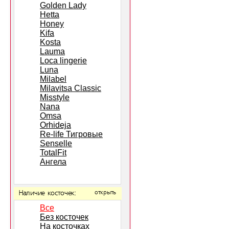
Golden Lady
Hetta
Honey
Kifa
Kosta
Lauma
Loca lingerie
Luna
Milabel
Milavitsa Classic
Misstyle
Nana
Omsa
Orhideja
Re-life Тигровые
Senselle
TotalFit
Ангела
Наличие косточек:
открыть
Все
Без косточек
На косточках