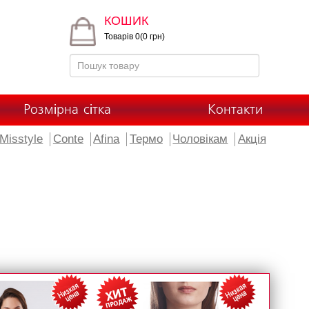
КОШИК
Товарів 0(0 грн)
Розмірна сітка
Контакти
Misstyle
Conte
Afina
Термо
Чоловікам
Акція