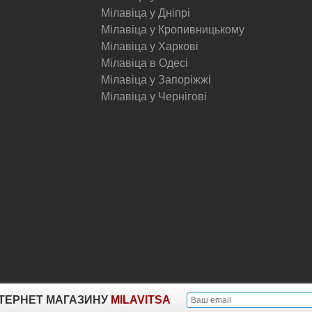
Мілавіца у Дніпрі
Мілавіца у Кропивницькому
Мілавіца у Харкові
Мілавіца в Одесі
Мілавіца у Запоріжжі
Мілавіца у Чернігові
© Milavitsa.
ІНТЕРНЕТ МАГАЗИНУ
MILAVITSA