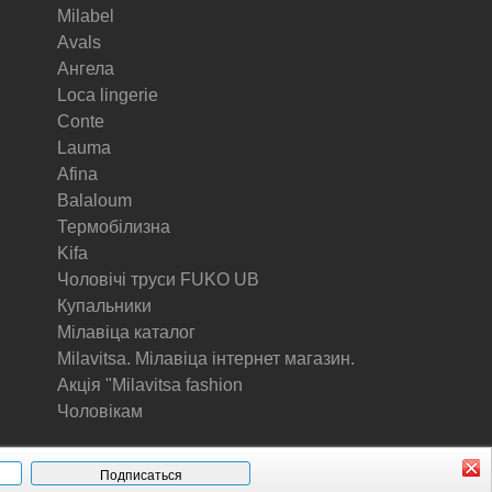
Milabel
Avals
Ангела
Loca lingerie
Conte
Lauma
Afina
Balaloum
Термобілизна
Kifa
Чоловічі труси FUKO UB
Купальники
Мілавіца каталог
Milavitsa. Мілавіца інтернет магазин.
Акція "Milavitsa fashion
Чоловікам