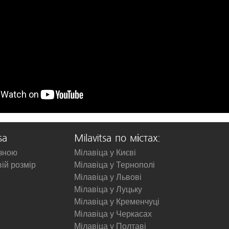
sa
Milavitsa по містах:
изною
Мілавіца у Києві
вій розмір
Мілавіца у Тернополі
Мілавіца у Львові
Мілавіца у Луцьку
Мілавіца у Кременчуці
Мілавіца у Черкасах
Мілавіца у Полтаві