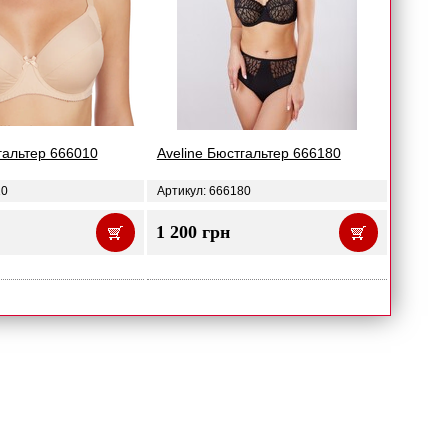
гальтер 666010
Aveline Бюстгальтер 666180
10
Артикул: 666180
1 200 грн