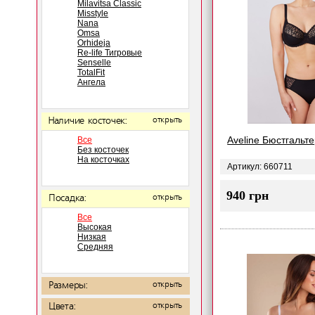
Milavitsa Classic
Misstyle
Nana
Omsa
Orhideja
Re-life Тигровые
Senselle
TotalFit
Ангела
Наличие косточек:
открыть
Aveline Бюстгальт
Все
Без косточек
На косточках
Артикул: 660711
940 грн
Посадка:
открыть
Все
Высокая
Низкая
Средняя
Размеры:
открыть
Цвета:
открыть