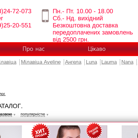
8)24-72-073
Пн.- Пт. 10.00 - 18.00
er
Сб.- Нд. вихідний
9)25-20-551
Безкоштовна доставка
передоплачених замовлень
від 2500 грн.
Про нас
Цікаво
ілавіца
Мілавіца Aveline
Ангела
Luna
Lauma
Nana
лог.
АТАЛОГ.
назвою
популярністю
▼
▼