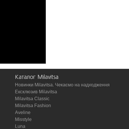
Каталог Milavitsa
Новинки Milavitsa. Чекаємо на надходження
Ексклюзив Milavitsa
Milavitsa Classic
Milavitsa Fashion
Aveline
Misstyle
Luna