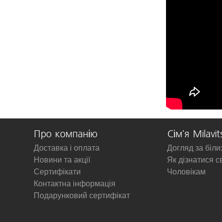
Про компанію
Сім'я Milavit
Доставка і оплата
Догляд за біл
Новини та акції
Як дізнатися с
Сертифікати
Чоловікам
Контактна інформація
Подарунковий сертифікат