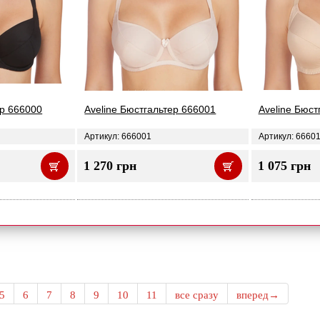
ер 666000
Aveline Бюстгальтер 666001
Aveline Бюст
Артикул: 666001
Артикул: 6660
1 270 грн
1 075 грн
5
6
7
8
9
10
11
все сразу
вперед→