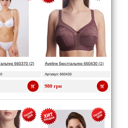
гальтер 660370 (2)
Aveline Бюстгальтер 660430 (1)
70
Артикул: 660430
980 грн