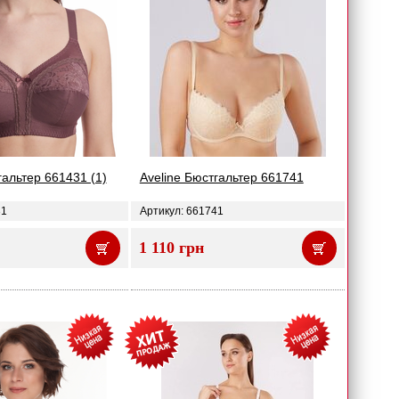
гальтер 661431 (1)
Aveline Бюстгальтер 661741
31
Артикул: 661741
1 110 грн