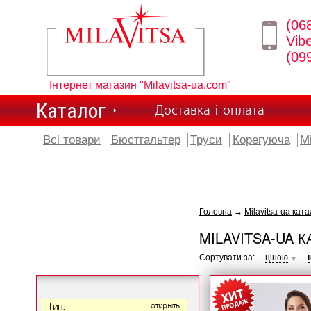
(06
Vib
(09
Інтернет магазин "Milavitsa-ua.com"
Каталог
Доставка і оплата
Всі товари
Бюстгальтер
Труси
Корегуюча
М
Головна
→
Milavitsa-ua ката
MILAVITSA-UA К
Сортувати за:
ціною
▼
Тип:
открыть