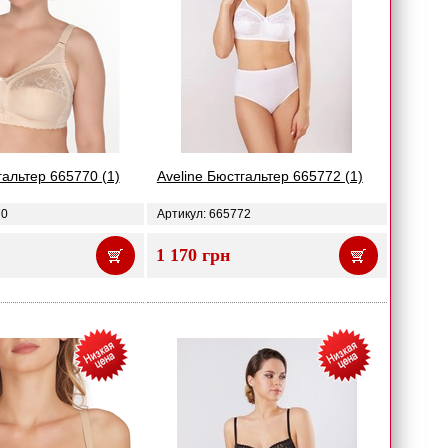
гальтер 665770 (1)
Aveline Бюстгальтер 665772 (1)
70
Артикул: 665772
1 170 грн