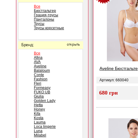
Все
Бюстгальтер
Грация-трусы
Панталоны
Трусы
Трусы корсетные
Бренд:
открыть
Все
Afina
AVA
Aveline
Aveline Бюстгальте
Balaloum
Conte
Fashion
Артикул: 660040
Fleri
Formeasy
680 грн
FUKO UB
Giulia
Golden Lady
Hetta
Honey
Kifa
Kosta
Lauma
Loca lingerie
Luna
Milabel