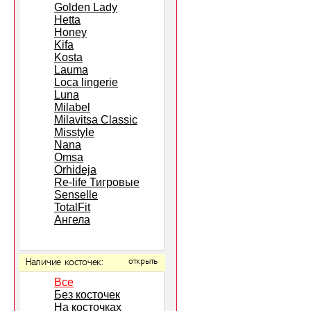
Golden Lady
Hetta
Honey
Kifa
Kosta
Lauma
Loca lingerie
Luna
Milabel
Milavitsa Classic
Misstyle
Nana
Omsa
Orhideja
Re-life Тигровые
Senselle
TotalFit
Ангела
Наличие косточек:
открыть
Все
Без косточек
На косточках