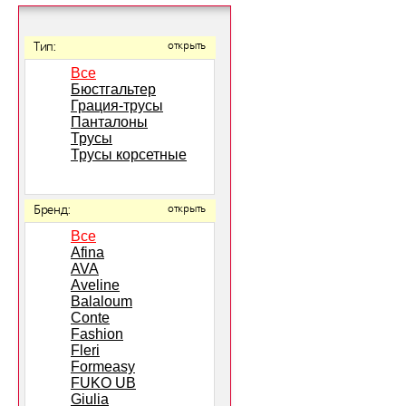
Тип:
открыть
Все
Бюстгальтер
Грация-трусы
Панталоны
Трусы
Трусы корсетные
Бренд:
открыть
Все
Afina
AVA
Aveline
Balaloum
Conte
Fashion
Fleri
Formeasy
FUKO UB
Giulia