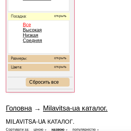
Посадка:
открыть
Все
Высокая
Низкая
Средняя
Размеры:
открыть
Цвета:
открыть
Сбросить все
Головна
→
Milavitsa-ua каталог.
MILAVITSA-UA КАТАЛОГ.
Сортувати за:
ціною
назвою
популярністю
▼
▼
▼