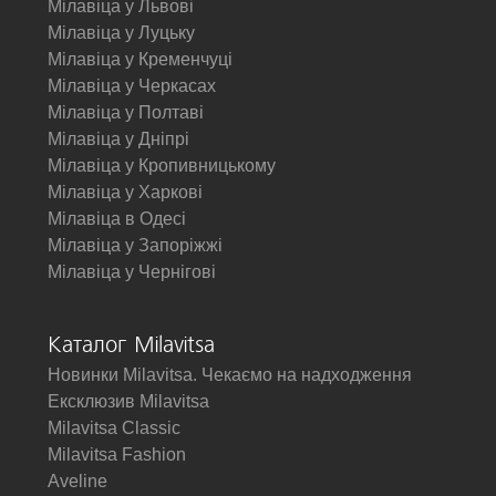
Мілавіца у Львові
Мілавіца у Луцьку
Мілавіца у Кременчуці
Мілавіца у Черкасах
Мілавіца у Полтаві
Мілавіца у Дніпрі
Мілавіца у Кропивницькому
Мілавіца у Харкові
Мілавіца в Одесі
Мілавіца у Запоріжжі
Мілавіца у Чернігові
Каталог Milavitsa
Новинки Milavitsa. Чекаємо на надходження
Ексклюзив Milavitsa
Milavitsa Classic
Milavitsa Fashion
Aveline