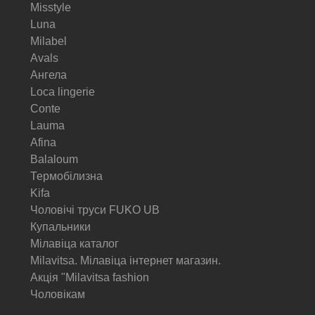
Misstyle
Luna
Milabel
Avals
Ангела
Loca lingerie
Conte
Lauma
Afina
Balaloum
Термобілизна
Kifa
Чоловічі труси FUKO UB
Купальники
Мілавіца каталог
Milavitsa. Мілавіца інтернет магазин.
Акція "Milavitsa fashion
Чоловікам