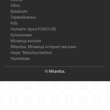
Afina
Balaloum
Термобілизна
Kifa
Чоловічі труси FUKO UB
Купальники
Мілавіца каталог
Milavitsa. Мілавіца інтернет магазин.
Акція "Milavitsa fashion
Чоловікам
© Milavitsa.