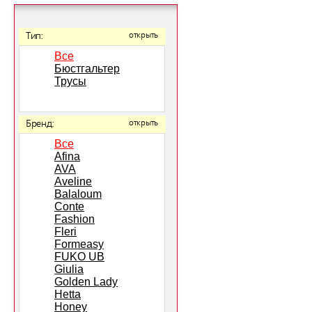
Тип:
открыть
Все
Бюстгальтер
Трусы
Бренд:
открыть
Все
Afina
AVA
Aveline
Balaloum
Conte
Fashion
Fleri
Formeasy
FUKO UB
Giulia
Golden Lady
Hetta
Honey