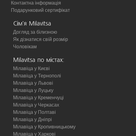
Контактна інформація
Подарунковий сертифікат
Сім'я Milavitsa
Догляд за білизною
Як дізнатися свій розмір
Чоловікам
Milavitsa по містах:
Мілавіца у Києві
Мілавіца у Тернополі
Мілавіца у Львові
Мілавіца у Луцьку
Мілавіца у Кременчуці
Мілавіца у Черкасах
Мілавіца у Полтаві
Мілавіца у Дніпрі
Мілавіца у Кропивницькому
Мілавіца у Харкові