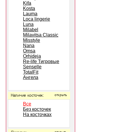
Kifa
Kosta
Lauma
Loca lingerie
Luna
Milabel
Milavitsa Classic
Misstyle
Nana
Omsa
Orhideja
Re-life Тигровые
Senselle
TotalFit
Ангела
Наличие косточек:
открыть
Все
Без косточек
На косточках