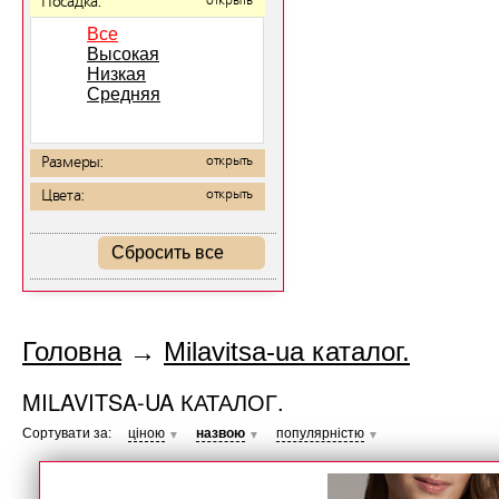
Посадка:
открыть
Все
Высокая
Низкая
Средняя
Размеры:
открыть
Цвета:
открыть
Сбросить все
Головна
→
Milavitsa-ua каталог.
MILAVITSA-UA КАТАЛОГ.
Сортувати за:
ціною
назвою
популярністю
▼
▼
▼