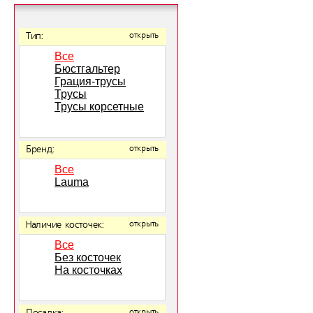
Тип:
открыть
Все
Бюстгальтер
Грация-трусы
Трусы
Трусы корсетные
Бренд:
открыть
Все
Lauma
Наличие косточек:
открыть
Все
Без косточек
На косточках
открыть