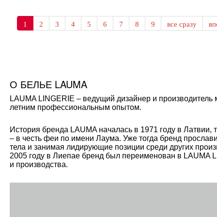
1
2
3
4
5
6
7
8
9
все сразу
в
О БЕЛЬЕ LAUMA
LAUMA LINGERIE – ведущий дизайнер и производитель мо
летним профессиональным опытом.
История бренда LAUMA началась в 1971 году в Латвии, 
– в честь феи по имени Лаума. Уже тогда бренд прослав
тела и занимая лидирующие позиции среди других произ
2005 году в Лиепае бренд был переименован в LAUMA L
и производства.