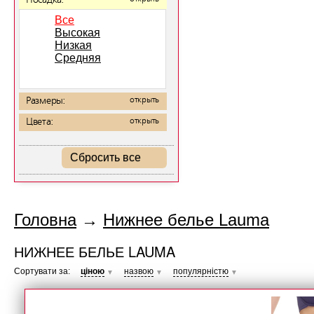
Посадка:
Все
Высокая
Низкая
Средняя
Размеры:
открыть
Цвета:
открыть
Сбросить все
Головна
→
Нижнее белье Lauma
НИЖНЕЕ БЕЛЬЕ LAUMA
Сортувати за:
ціною
назвою
популярністю
▼
▼
▼