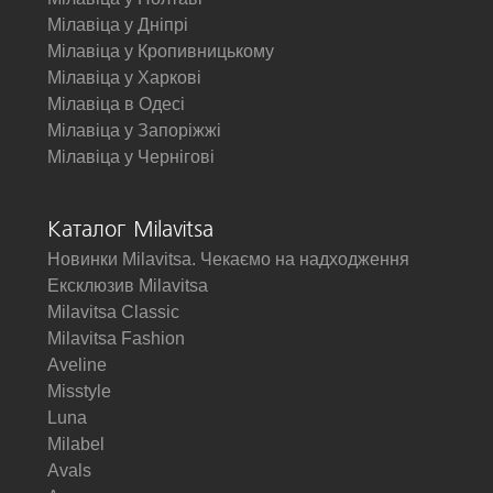
Мілавіца у Дніпрі
Мілавіца у Кропивницькому
Мілавіца у Харкові
Мілавіца в Одесі
Мілавіца у Запоріжжі
Мілавіца у Чернігові
Каталог Milavitsa
Новинки Milavitsa. Чекаємо на надходження
Ексклюзив Milavitsa
Milavitsa Classic
Milavitsa Fashion
Aveline
Misstyle
Luna
Milabel
Avals