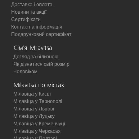
Доставка і оплата
Новини та акції
Сертифікати
Контактна інформація
Подарунковий сертифікат
Сім'я Milavitsa
Догляд за білизною
Як дізнатися свій розмір
Чоловікам
Milavitsa по містах:
Мілавіца у Києві
Мілавіца у Тернополі
Мілавіца у Львові
Мілавіца у Луцьку
Мілавіца у Кременчуці
Мілавіца у Черкасах
Мілавіца у Полтаві