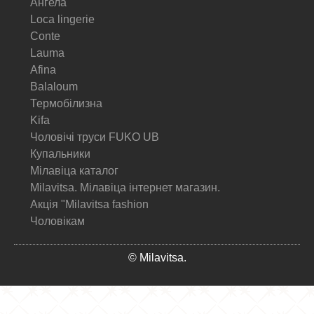
Ангела
Loca lingerie
Conte
Lauma
Afina
Balaloum
Термобілизна
Kifa
Чоловічі труси FUKO UB
Купальники
Мілавіца каталог
Milavitsa. Мілавіца інтернет магазин.
Акція "Milavitsa fashion
Чоловікам
© Milavitsa.